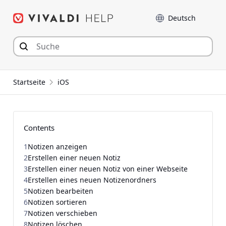
Zum
Sprache
Inhalt
springen
Startseite
iOS
Contents
1
Notizen anzeigen
2
Erstellen einer neuen Notiz
3
Erstellen einer neuen Notiz von einer Webseite
4
Erstellen eines neuen Notizenordners
5
Notizen bearbeiten
6
Notizen sortieren
7
Notizen verschieben
8
Notizen löschen