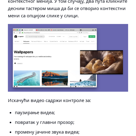
контекстног менија. У том случају, два пута кликните
десним тастером миша да би се отворио контекстни
мени са опцијом слике у слици.
Искачући видео садржи контроле за:
паузирање видеа;
повратак у главни прозор;
промену јачине звука видеа;