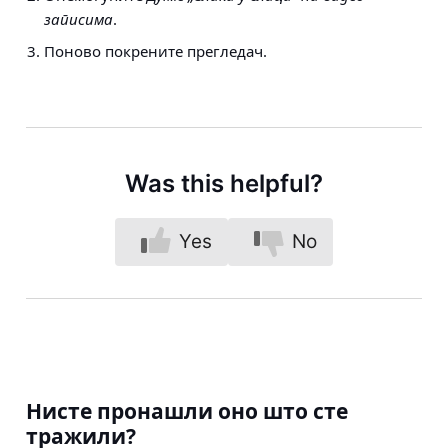
записима
.
Поново покрените прегледач.
Was this helpful?
Yes
No
Нисте пронашли оно што сте
тражили?