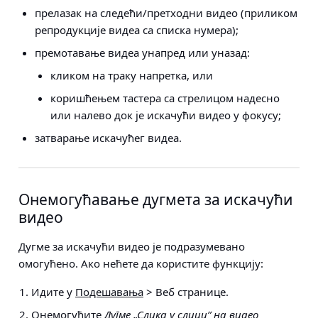
прелазак на следећи/претходни видео (приликом
репродукције видеа са списка нумера);
премотавање видеа унапред или уназад:
кликом на траку напретка, или
коришћењем тастера са стрелицом надесно
или налево док је искачући видео у фокусу;
затварање искачућег видеа.
Онемогућавање дугмета за искачући
видео
Дугме за искачући видео је подразумевано
омогућено. Ако нећете да користите функцију:
Идите у
Подешавања
> Веб странице
.
Онемогућите
Дугме „Слика у слици” на видео