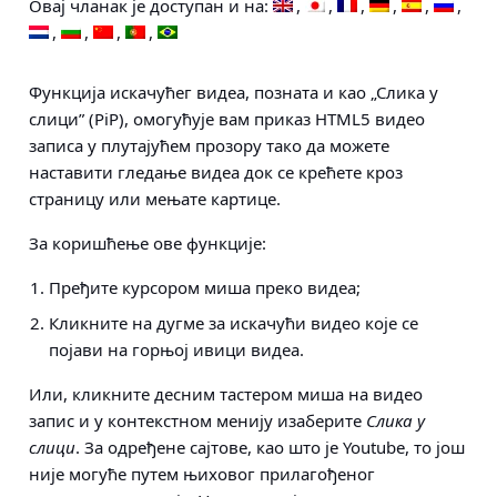
Овај чланак је доступан и на:
Функција искачућег видеа, позната и као „Слика у
слици” (PiP), омогућује вам приказ HTML5 видео
записа у плутајућем прозору тако да можете
наставити гледање видеа док се крећете кроз
страницу или мењате картице.
За коришћење ове функције:
Пређите курсором миша преко видеа;
Кликните на дугме за искачући видео које се
појави на горњој ивици видеа.
Или, кликните десним тастером миша на видео
запис и у контекстном менију изаберите
Слика у
слици
. За одређене сајтове, као што је Youtube, то још
није могуће путем њиховог прилагођеног