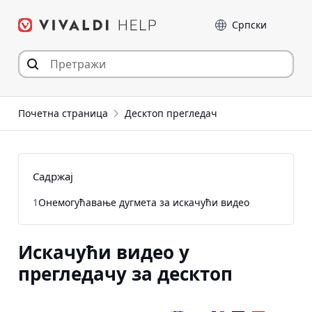
Пређи
Језик
на
садржај
Почетна страница
Десктоп прегледач
Садржај
1
Онемогућавање дугмета за искачући видео
Искачући видео у
прегледачу за десктоп