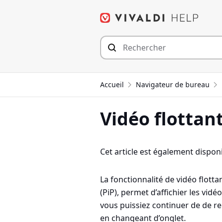
Aller
au
contenu
Accueil
Navigateur de bureau
Vidéo flottan
Cet article est également disponi
La fonctionnalité de vidéo flott
(PiP), permet d’affichier les vi
vous puissiez continuer de de r
en changeant d’onglet.