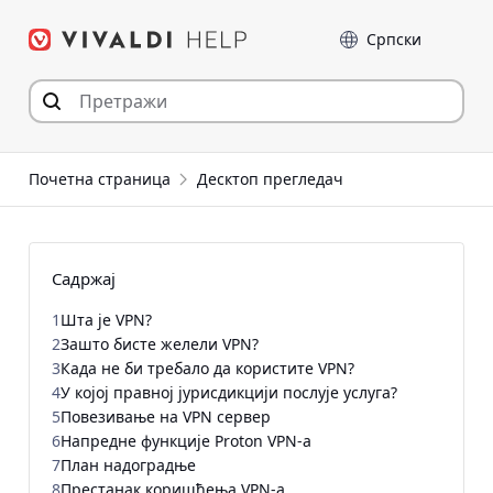
Пређи
Језик
на
садржај
Почетна страница
Десктоп прегледач
Садржај
1
Шта је VPN?
2
Зашто бисте желели VPN?
3
Када не би требало да користите VPN?
4
У којој правној јурисдикцији послује услуга?
5
Повезивање на VPN сервер
6
Напредне функције Proton VPN-а
7
План надоградње
8
Престанак коришћења VPN-а