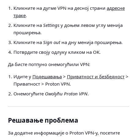
Кликните на дугме VPN на десној страни
адресне
траке
.
Кликните на
Settings
у доњем левом углу менија
проширења.
Кликните на
Sign out
на дну менија проширења.
Потврдите своју одлуку кликом на OK.
Да бисте потпуно онемогућили VPN:
Идите у
Подешавања
>
Приватност и безбедност
>
Приватност > Proton VPN
.
Онемогућите
Омогући Proton VPN
.
Решавање проблема
За додатне информације о Proton VPN-у, посетите