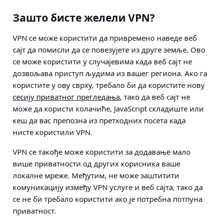
Зашто бисте желели VPN?
VPN се може користити да привремено наведе веб
сајт да помисли да се повезујете из друге земље. Ово
се може користити у случајевима када веб сајт не
дозвољава приступ људима из вашег региона. Ако га
користите у ову сврху, требало би да користите нову
сесију приватног прегледања
, тако да веб сајт не
може да користи колачиће, JavaScript складиште или
кеш да вас препозна из претходних посета када
нисте користили VPN.
VPN се такође може користити за додавање мало
више приватности од других корисника ваше
локалне мреже. Међутим, не може заштитити
комуникацију између VPN услуге и веб сајта, тако да
се не би требало користити ако је потребна потпуна
приватност.