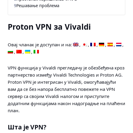
9
Решавање проблема
Proton VPN за Vivaldi
Овај чланак је доступан и на:
VPN функција у Vivaldi прегледачу је обезбеђена кроз
партнерство између Vivaldi Technologies и Proton AG.
Proton VPN је интегрисан у Vivaldi, омогућавајући
вам да се без напора бесплатно повежете на VPN
сервер са својим Vivaldi налогом и приступите
додатним функцијама након надоградње на плаћени
план.
Шта је VPN?