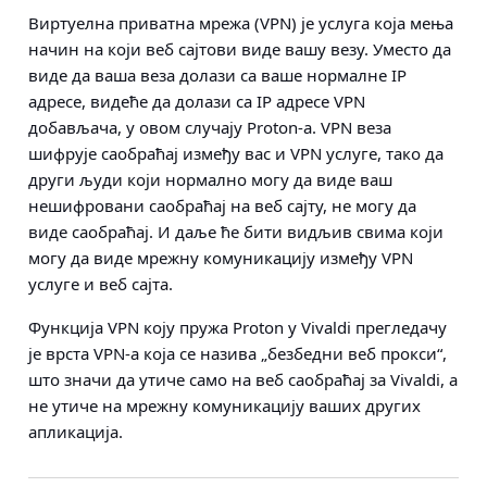
Виртуелна приватна мрежа (VPN) је услуга која мења
начин на који веб сајтови виде вашу везу. Уместо да
виде да ваша веза долази са ваше нормалне IP
адресе, видеће да долази са IP адресе VPN
добављача, у овом случају Proton-а. VPN веза
шифрује саобраћај између вас и VPN услуге, тако да
други људи који нормално могу да виде ваш
нешифровани саобраћај на веб сајту, не могу да
виде саобраћај. И даље ће бити видљив свима који
могу да виде мрежну комуникацију између VPN
услуге и веб сајта.
Функција VPN коју пружа Proton у Vivaldi прегледачу
је врста VPN-а која се назива „безбедни веб прокси“,
што значи да утиче само на веб саобраћај за Vivaldi, а
не утиче на мрежну комуникацију ваших других
апликација.