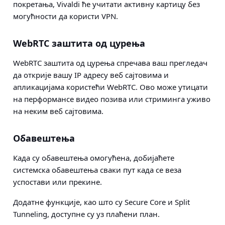
покретања, Vivaldi ће учитати активну картицу без
могућности да користи VPN.
WebRTC заштита од цурења
WebRTC заштита од цурења спречава ваш прегледач
да открије вашу IP адресу веб сајтовима и
апликацијама користећи WebRTC. Ово може утицати
на перформансе видео позива или стриминга уживо
на неким веб сајтовима.
Обавештења
Када су обавештења омогућена, добијаћете
системска обавештења сваки пут када се веза
успостави или прекине.
Додатне функције, као што су Secure Core и Split
Tunneling, доступне су уз плаћени план.