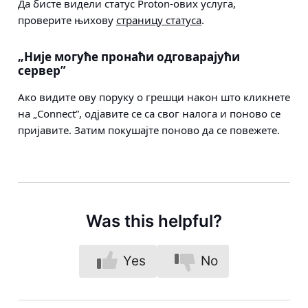
Да бисте видели статус Proton-ових услуга,
проверите њихову
страницу статуса
.
„Није могуће пронаћи одговарајући
сервер”
Ако видите ову поруку о грешци након што кликнете
на „Connect”, одјавите се са свог налога и поново се
пријавите. Затим покушајте поново да се повежете.
Was this helpful?
Yes
No