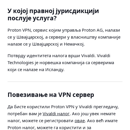
У којој правној јурисдикцији
послује услуга?
Proton VPN, сервис којим управља Proton AG, налази
се у Швајцарској, а сервери у власништву компаније
налазе се у Швајцарској и Немачкој.
Потврду идентитета налога врши Vivaldi. Vivaldi
Technologies је норвешка компанија са серверима
који се налазе на Исланду.
Повезивање на VPN сервер
Да бисте користили Proton VPN у Vivaldi прегледачу,
потребан вам је
Vivaldi налог
. Ако још увек немате
налог, можете се регистровати
овде
. Ако већ имате
Proton налог, можете га користити и за