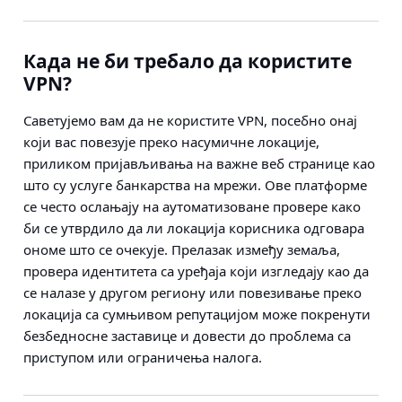
Када не би требало да користите
VPN?
Саветујемо вам да не користите VPN, посебно онај
који вас повезује преко насумичне локације,
приликом пријављивања на важне веб странице као
што су услуге банкарства на мрежи. Ове платформе
се често ослањају на аутоматизоване провере како
би се утврдило да ли локација корисника одговара
ономе што се очекује. Прелазак између земаља,
провера идентитета са уређаја који изгледају као да
се налазе у другом региону или повезивање преко
локација са сумњивом репутацијом може покренути
безбедносне заставице и довести до проблема са
приступом или ограничења налога.