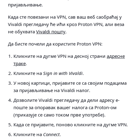
пријављивање.
Када сте повезани на VPN, сав ваш веб саобраћај у
Vivaldi прегледачу ће ићи кроз Proton VPN, али веза
не обухвата
Vivaldi пошту
.
Да бисте почели да користите Proton VPN:
Кликните на дугме VPN на десној страни
адресне
траке
.
Кликните на
Sign in with Vivaldi
.
У новој картици, пријавите се са својим подацима
за пријављивање на Vivaldi налог.
Дозволите Vivaldi прегледачу да дели адресу е-
поште за опоравак вашег налога са Proton-ом
(приказује се само током прве употребе).
Када се пријавите, поново кликните на дугме VPN.
Кликните на
Connect
.