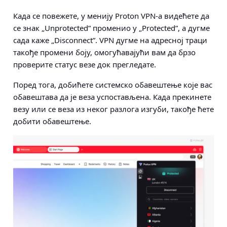
Када се повежете, у менију Proton VPN-а видећете да
се знак „Unprotected” променио у „Protected”, а дугме
сада каже „Disconnect”. VPN дугме на адресној траци
такође промени боју, омогућавајући вам да брзо
проверите статус везе док прегледате.
Поред тога, добићете системско обавештење које вас
обавештава да је веза успостављена. Када прекинете
везу или се веза из неког разлога изгуби, такође ћете
добити обавештење.