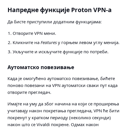
Напредне функције Proton VPN-а
Да бисте приступили додатним функцијама:
Отворите VPN мени.
Кликните на
Features
у горњем левом углу менија.
Укључите и искључите функције по потреби.
Аутоматско повезивање
Када је омогућено аутоматско повезивање, бићете
поново повезани на VPN аутоматски сваки пут када
отворите прегледач.
Имајте на уму да због начина на који се проширења
учитавају након покретања прегледача, VPN ће бити
покренут у кратком периоду (неколико секунди)
након што се Vivaldi покрене. Одмах након