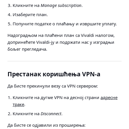
Кликните на
Manage subscription
.
Изаберите план.
Попуните податке о плаћању и извршите уплату.
Надоградњом на плаћени план са Vivaldi налогом,
допринећете Vivaldi-ју и подржати нас у изградњи
бољег прегледача.
Престанак коришћења VPN-а
Да бисте прекинули везу са VPN сервером:
Кликните на дугме VPN на десној страни
адресне
траке
.
Кликните на
Disconnect
.
Да бисте се одјавили из проширења: