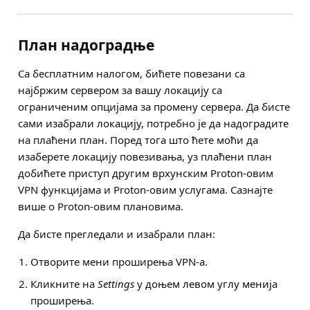
План надоградње
Са бесплатним налогом, бићете повезани са
најбржим сервером за вашу локацију са
ограниченим опцијама за промену сервера. Да бисте
сами изабрали локацију, потребно је да надоградите
на плаћени план. Поред тога што ћете моћи да
изаберете локацију повезивања, уз плаћени план
добићете приступ другим врхунским Proton-овим
VPN функцијама и Proton-овим услугама. Сазнајте
више о Proton-овим плановима.
Да бисте прегледали и изабрали план:
Отворите мени проширења VPN-а.
Кликните на
Settings
у доњем левом углу менија
проширења.