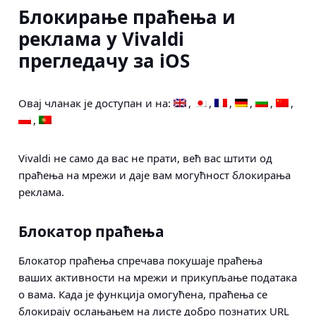
Блокирање праћења и
реклама у Vivaldi
прегледачу за iOS
Овај чланак је доступан и на:
Vivaldi не само да вас не прати, већ вас штити од
праћења на мрежи и даје вам могућност блокирања
реклама.
Блокатор праћења
Блокатор праћења спречава покушаје праћења
ваших активности на мрежи и прикупљање података
о вама. Када је функција омогућена, праћења се
блокирају ослањањем на листе добро познатих URL