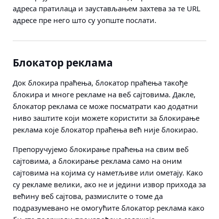
адреса пратилаца и заустављањем захтева за те URL
адресе пре него што су уопште послати.
Блокатор реклама
Док блокира праћења, блокатор праћења такође
блокира и многе рекламе на веб сајтовима. Дакле,
блокатор реклама се може посматрати као додатни
ниво заштите који можете користити за блокирање
реклама које блокатор праћења већ није блокирао.
Препоручујемо блокирање праћења на свим веб
сајтовима, а блокирање реклама само на оним
сајтовима на којима су наметљиве или ометају. Како
су рекламе велики, ако не и једини извор прихода за
већину веб сајтова, размислите о томе да
подразумевано не омогућите блокатор реклама како