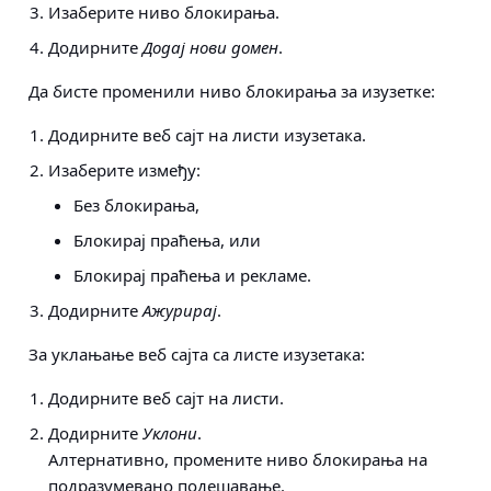
Изаберите ниво блокирања.
Додирните
Додај нови домен
.
Да бисте променили ниво блокирања за изузетке:
Додирните веб сајт на листи изузетака.
Изаберите између:
Без блокирања,
Блокирај праћења, или
Блокирај праћења и рекламе.
Додирните
Ажурирај
.
За уклањање веб сајта са листе изузетака:
Додирните веб сајт на листи.
Додирните
Уклони
.
Алтернативно, промените ниво блокирања на
подразумевано подешавање.