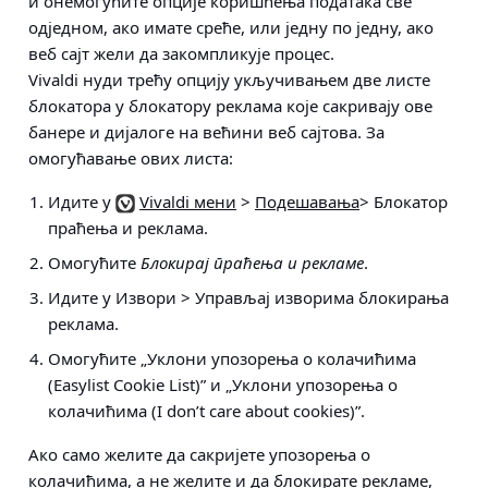
и онемогућите опције коришћења података све
одједном, ако имате среће, или једну по једну, ако
веб сајт жели да закомпликује процес.
Vivaldi нуди трећу опцију укључивањем две листе
блокатора у блокатору реклама које сакривају ове
банере и дијалоге на већини веб сајтова. За
омогућавање ових листа:
Идите у
Vivaldi мени
>
Подешавања
> Блокатор
праћења и реклама
.
Омогућите
Блокирај праћења и рекламе
.
Идите у
Извори > Управљај изворима блокирања
реклама
.
Омогућите „Уклони упозорења о колачићима
(Easylist Cookie List)” и „Уклони упозорења о
колачићима (I don’t care about cookies)”.
Ако само желите да сакријете упозорења о
колачићима, а не желите и да блокирате рекламе,