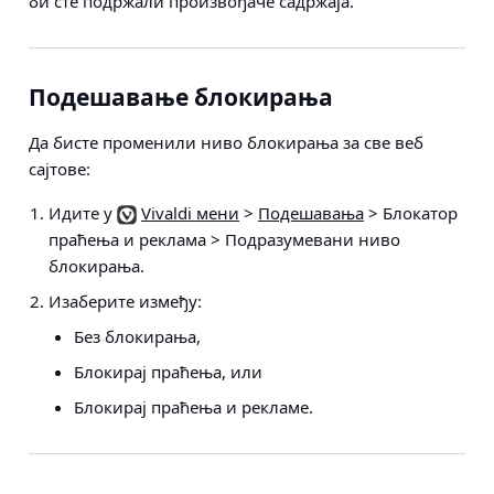
би сте подржали произвођаче садржаја.
Подешавање блокирања
Да бисте променили ниво блокирања за све веб
сајтове:
Идите у
Vivaldi мени
>
Подешавања
> Блокатор
праћења и реклама > Подразумевани ниво
блокирања
.
Изаберите између:
Без блокирања,
Блокирај праћења, или
Блокирај праћења и рекламе.