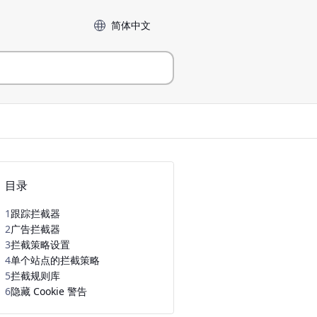
Language
目录
1
跟踪拦截器
2
广告拦截器
3
拦截策略设置
4
单个站点的拦截策略
5
拦截规则库
6
隐藏 Cookie 警告