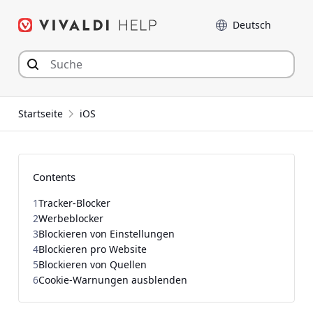
Zum
Sprache
Inhalt
springen
Startseite
iOS
Contents
1
Tracker-Blocker
2
Werbeblocker
3
Blockieren von Einstellungen
4
Blockieren pro Website
5
Blockieren von Quellen
6
Cookie-Warnungen ausblenden