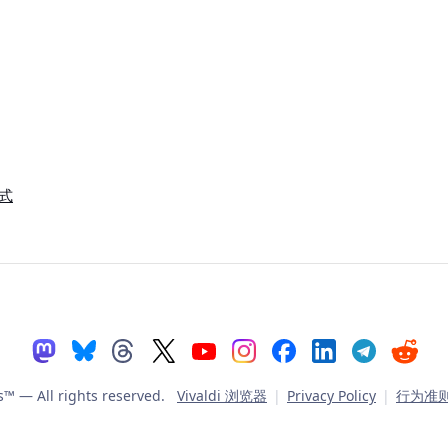
式
es™
— All rights reserved.
Vivaldi 浏览器
|
Privacy Policy
|
行为准