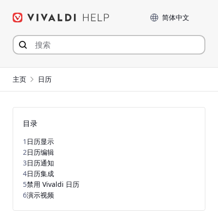
Skip
Language
to
content
主页
日历
目录
1
日历显示
2
日历编辑
3
日历通知
4
日历集成
5
禁用 Vivaldi 日历
6
演示视频