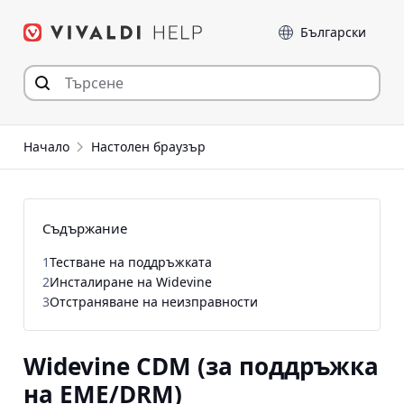
Прескочи
Език
към съдържанието
Начало
Настолен браузър
Съдържание
1
Тестване на поддръжката
2
Инсталиране на Widevine
3
Отстраняване на неизправности
Widevine CDM (за поддръжка
на EME/DRM)