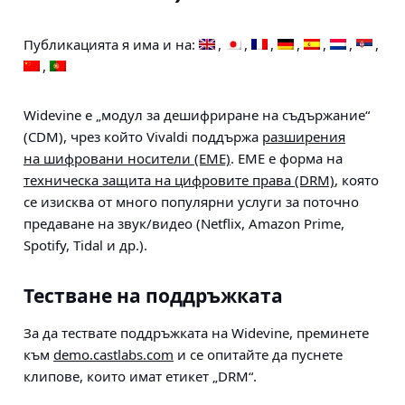
Публикацията я има и на:
Widevine е „модул за дешифриране на съдържание“
(CDM), чрез който Vivaldi поддържа
разширения
на шифровани носители (EME)
. EME е форма на
техническа защита на цифровите права (DRM)
, която
се изисква от много популярни услуги за поточно
предаване на звук/видео (Netflix, Amazon Prime,
Spotify, Tidal и др.).
Тестване на поддръжката
За да тествате поддръжката на Widevine, преминете
към
demo.castlabs.com
и се опитайте да пуснете
клипове, които имат етикет „DRM“.