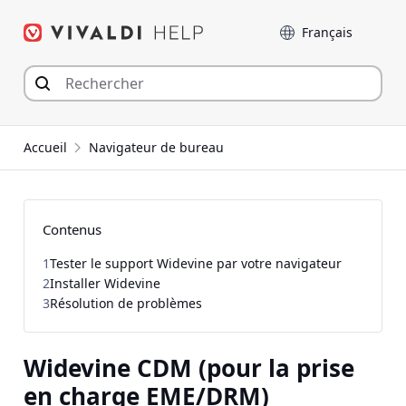
Aller
Langue
au
contenu
Accueil
Navigateur de bureau
Contenus
1
Tester le support Widevine par votre navigateur
2
Installer Widevine
3
Résolution de problèmes
Widevine CDM (pour la prise
en charge EME/DRM)