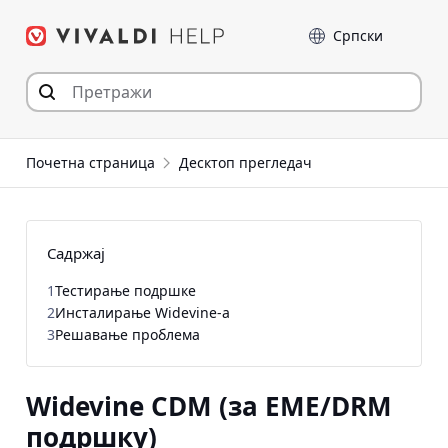
Пређи
Језик
на
садржај
Почетна страница
Десктоп прегледач
Садржај
1
Тестирање подршке
2
Инсталирање Widevine-а
3
Решавање проблема
Widevine CDM (за EME/DRM
подршку)