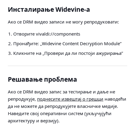
Инсталирање Widevine-а
Ако се DRM видео записи не могу репродуковати:
Отворите vivaldi://components
Пронађите: „Widevine Content Decryption Module”
Кликните на „Провери да ли постоји ажурирања”
Решавање проблема
Ако се DRM видео запис за тестирање и даље не
репродукује,
поднесите извештај о грешци
наводећи
да не можете да репродукујете власничке медије.
Наведите свој оперативни систем (укључујући
архитектуру и верзију).