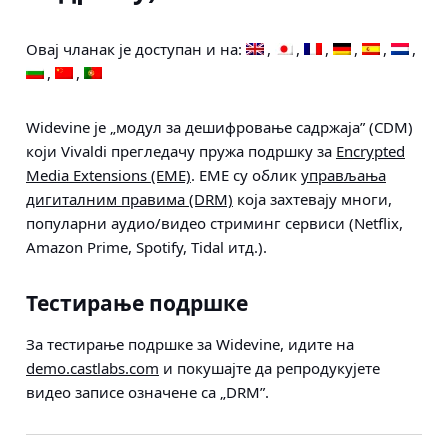
Овај чланак је доступан и на:
Widevine је „модул за дешифровање садржаја” (CDM)
који Vivaldi прегледачу пружа подршку за
Encrypted
Media Extensions (ЕМЕ)
. EME су облик
управљања
дигиталним правима (DRM)
која захтевају многи,
популарни аудио/видео стриминг сервиси (Netflix,
Amazon Prime, Spotify, Tidal итд.).
Тестирање подршке
За тестирање подршке за Widevine, идите на
demo.castlabs.com
и покушајте да репродукујете
видео записе означене са „DRM”.