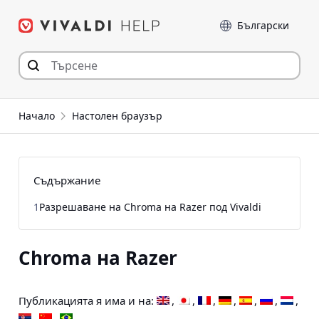
Прескочи
Език
към съдържанието
Начало
Настолен браузър
Съдържание
1
Разрешаване на Chroma на Razer под Vivaldi
Chroma на Razer
Публикацията я има и на: