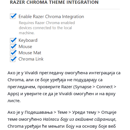
Ако је у Vivaldi прегледачу омогућена интеграција са
Chroma, али се боје уређаја не подударају са
прегледачем, проверите
Razer
(Synapse > Connect >
Apps)
и уверите се да је Vivaldi омогућен и на врху
листе.
Ако је у
Подешавања > Теме > Уреди тему > Опције
теме
омогућено
Нагласи боју из активне странице
,
Chroma уређаји ће мењати боју на основу боје веб