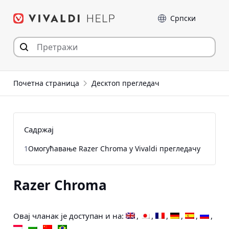
Пређи
Језик
на
садржај
Почетна страница
Десктоп прегледач
Садржај
1
Омогућавање Razer Chroma у Vivaldi прегледачу
Razer Chroma
Овај чланак је доступан и на: