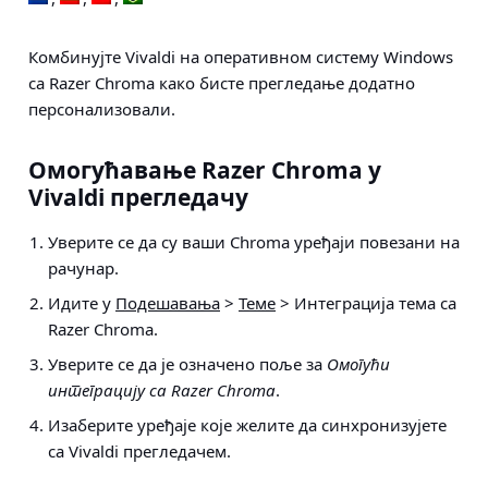
Комбинујте Vivaldi на оперативном систему Windows
са Razer Chroma како бисте прегледање додатно
персонализовали.
Омогућавање Razer Chroma у
Vivaldi прегледачу
Уверите се да су ваши Chroma уређаји повезани на
рачунар.
Идите у
Подешавања
>
Теме
> Интеграција тема са
Razer Chroma
.
Уверите се да је означено поље за
Омогући
интеграцију са Razer Chroma
.
Изаберите уређаје које желите да синхронизујете
са Vivaldi прегледачем.