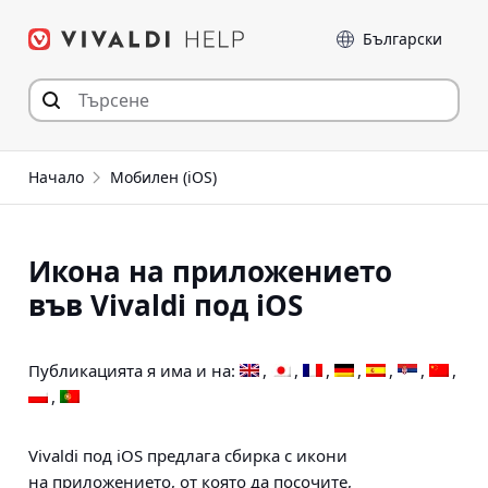
Прескочи
Език
към съдържанието
Начало
Мобилен (iOS)
Икона на приложението
във Vivaldi под iOS
Публикацията я има и на:
Vivaldi под iOS предлага сбирка с икони
на приложението, от която да посочите,