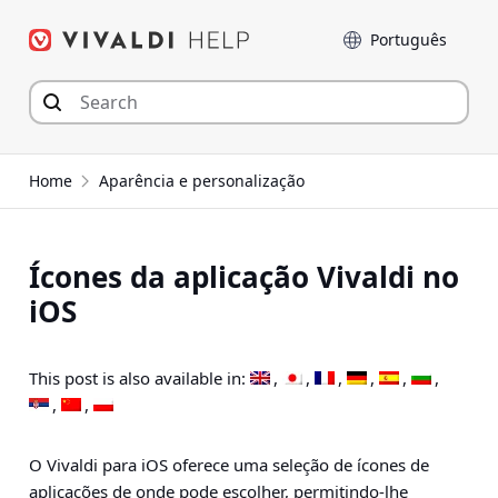
Seguir
Idioma
para
o
conteúdo
Home
Aparência e personalização
Ícones da aplicação Vivaldi no
iOS
This post is also available in:
O Vivaldi para iOS oferece uma seleção de ícones de
aplicações de onde pode escolher, permitindo-lhe