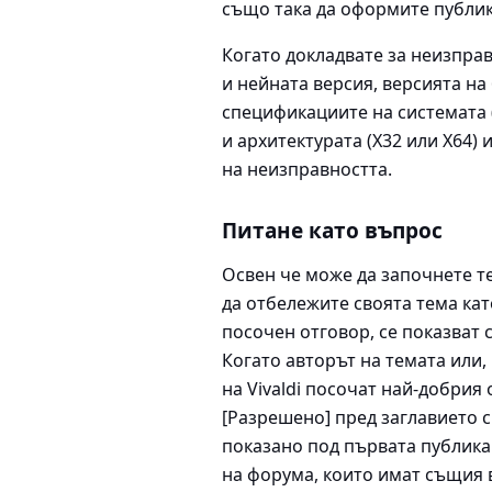
също така да оформите публи
Когато докладвате за неизпра
и нейната версия, версията на 
спецификациите на системата 
и архитектурата (X32 или X64)
на неизправността.
Питане като въпрос
Освен че може да започнете т
да отбележите своята тема кат
посочен отговор, се показват 
Когато авторът на темата или,
на Vivaldi посочат най-добрия
[Разрешено] пред заглавието с
показано под първата публика
на форума, които имат същия в