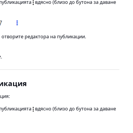
 публикацията
вдясно (близо до бутона за даване
да отворите редактора на публикации.
е
.
ликация
ция:
 публикацията
вдясно (близо до бутона за даване