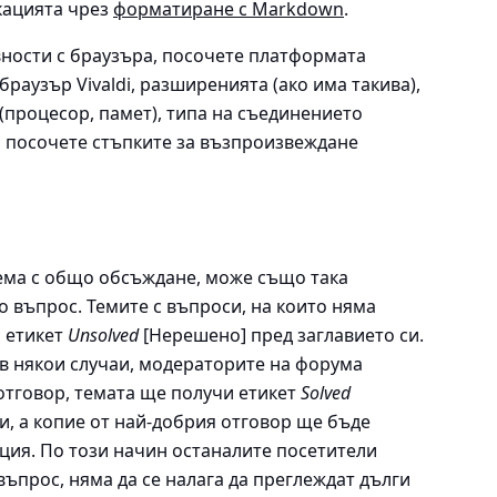
кацията чрез
форматиране с Markdown
.
вности с браузъра, посочете платформата
браузър Vivaldi, разширенията (ако има такива),
(процесор, памет), типа на съединението
 и посочете стъпките за възпроизвеждане
ема с общо обсъждане, може също така
о въпрос. Темите с въпроси, на които няма
с етикет
Unsolved
[Нерешено] пред заглавието си.
 в някои случаи, модераторите на форума
 отговор, темата ще получи етикет
Solved
и, а копие от най-добрия отговор ще бъде
ция. По този начин останалите посетители
ъпрос, няма да се налага да преглеждат дълги