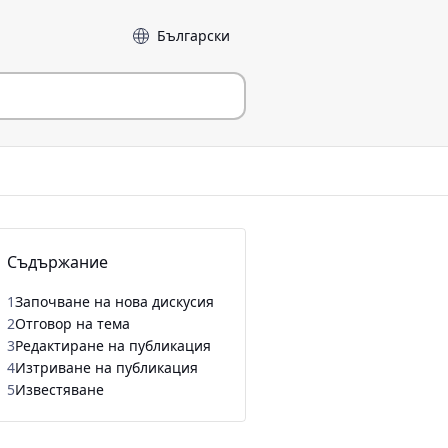
Език
Съдържание
1
Започване на нова дискусия
2
Отговор на тема
3
Редактиране на публикация
4
Изтриване на публикация
5
Известяване