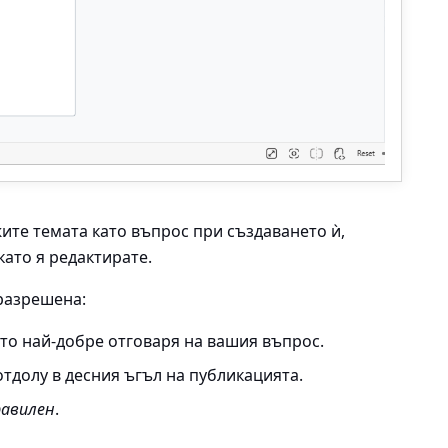
ите темата като въпрос при създаването ѝ,
като я редактирате.
 разрешена:
то най-добре отговаря на вашия въпрос.
отдолу в десния ъгъл на публикацията.
авилен
.