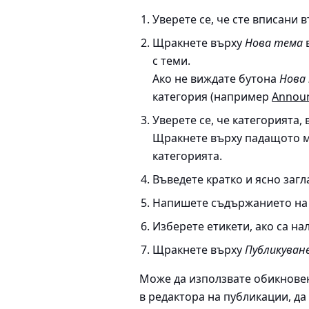
Уверете се, че сте вписани
Щракнете върху
Нова тема
в
с теми.
Ако не виждате бутона
Нова
категория (например
Annou
Уверете се, че категорията,
Щракнете върху падащото ме
категорията.
Въведете кратко и ясно загл
Напишете съдържанието на
Изберете етикети, ако са на
Щракнете върху
Публикуван
Може да използвате обикнове
в редактора на публикации, д