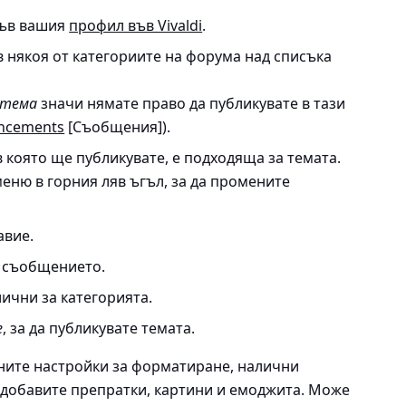
 във вашия
профил във Vivaldi
.
 някоя от категориите на форума над списъка
 тема
значи нямате право да публикувате в тази
ncements
[Съобщения]).
 в която ще публикувате, е подходяща за темата.
ню в горния ляв ъгъл, за да промените
авие.
 съобщението.
лични за категорията.
е
, за да публикувате темата.
ните настройки за форматиране, налични
а добавите препратки, картини и емоджита. Може