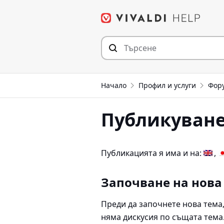
Прескочи
към съдържанието
Начало
Профил и услуги
Фор
Публикуване
Публикацията я има и на:
Започване на нова
Преди да започнете нова тема
няма дискусия по същата тема.