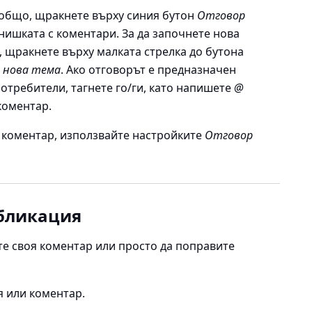
а общо, щракнете върху синия бутон
Отговор
 нишката с коментари. За да започнете нова
а, щракнете върху малката стрелка до бутона
 нова тема
. Ако отговорът е предназначен
отребители, тагнете го/ги, като напишете
@
коментар.
н коментар, използвайте настройките
Отговор
убликация
те своя коментар или просто да поправите
я или коментар.