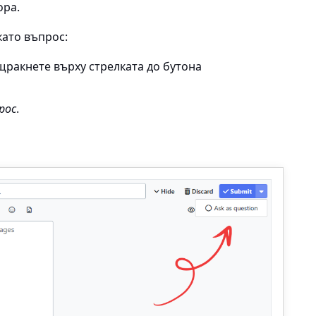
ора.
като въпрос:
щракнете върху стрелката до бутона
рос
.