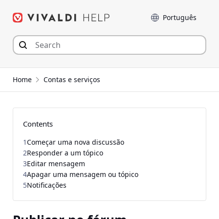
Seguir
Idioma
para
o
conteúdo
Home
Contas e serviços
Contents
1
Começar uma nova discussão
2
Responder a um tópico
3
Editar mensagem
4
Apagar uma mensagem ou tópico
5
Notificações