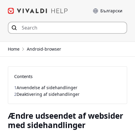
Hop
Sprog
til
indhold
Home
Android-browser
Contents
1
Anvendelse af sidehandlinger
2
Deaktivering af sidehandlinger
Ændre udseendet af websider
med sidehandlinger