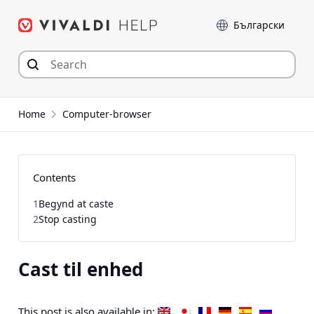
Hop
Sprog
til
indhold
Home
Computer-browser
Contents
1
Begynd at caste
2
Stop casting
Cast til enhed
This post is also available in: