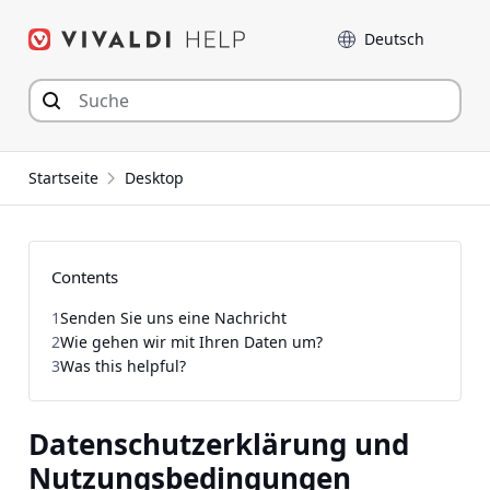
Zum
Sprache
Inhalt
springen
Startseite
Desktop
Contents
1
Senden Sie uns eine Nachricht
2
Wie gehen wir mit Ihren Daten um?
3
Was this helpful?
Datenschutzerklärung und
Nutzungsbedingungen