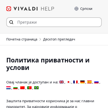
Пређи
Језик
на
садржај
Почетна страница
Десктоп прегледач
Политика приватности и
услови
Овај чланак је доступан и на:
Заштита приватности корисника је за нас главни
приоритет. За најновије информације о