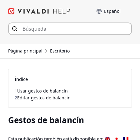
Saltar
Language
al
contenido
Página principal
Escritorio
Índice
1
Usar gestos de balancín
2
Editar gestos de balancín
Gestos de balancín
Esta publicación también está disponible en: