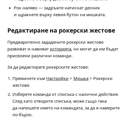
Рок наляво — задръжте натиснат десния
и щракнете върху левия бутон на мишката.
Редактиране на рокерски жестове
Предварително зададените рокерски жестове
развиват и навиват
историята
, но могат да им бъдат
присвоени различни команди.
За да редактирате рокерските жестове:
Преминете към
Настройки
>
Мишка
> Рокерски
жестове
.
Изберете команда от списъка с налични действия.
След като отворите списъка, може също така
да напишете името на командата, за да я намерите
по-бързо.