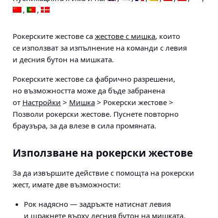
Рокерските жестове са
жестове с мишка
, които
се използват за изпълнение на команди с левия
и десния бутон на мишката.
Рокерските жестове са фабрично разрешени,
но възможността може да бъде забранена
от
Настройки
>
Мишка
> Рокерски жестове >
Позволи рокерски жестове
. Пуснете повторно
браузъра, за да влезе в сила промяната.
Използване на рокерски жестове
За да извършите действие с помощта на рокерски
жест, имате две възможности:
Рок надясно — задръжте натиснат левия
и щракнете върху десния бутон на мишката.