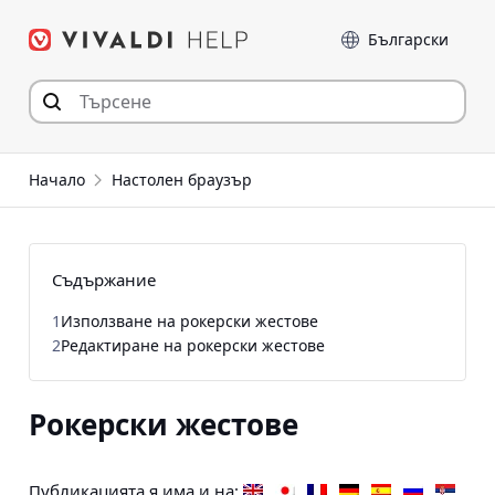
Прескочи
Език
към съдържанието
Начало
Настолен браузър
Съдържание
1
Използване на рокерски жестове
2
Редактиране на рокерски жестове
Рокерски жестове
Публикацията я има и на: