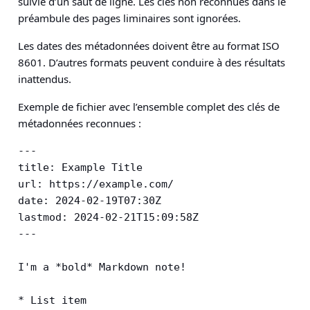
suivie d’un saut de ligne. Les clés non reconnues dans le
préambule des pages liminaires sont ignorées.
Les dates des métadonnées doivent être au format ISO
8601. D’autres formats peuvent conduire à des résultats
inattendus.
Exemple de fichier avec l’ensemble complet des clés de
métadonnées reconnues :
---

title: Example Title

url: https://example.com/

date: 2024-02-19T07:30Z

lastmod: 2024-02-21T15:09:58Z

---

I'm a *bold* Markdown note!

* List item