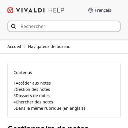
Aller
Langue
au
contenu
Accueil
Navigateur de bureau
Contenus
1
Accéder aux notes
2
Gestion des notes
3
Dossiers de notes
4
Chercher des notes
5
Dans la même rubrique (en anglais)