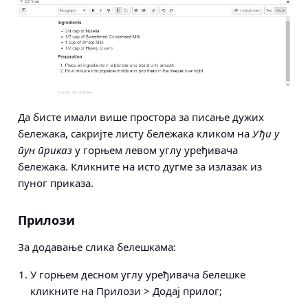
Да бисте имали више простора за писање дужих
бележака, сакријте листу бележака кликом на
Уђи у
пун приказ
у горњем левом углу уређивача
бележака. Кликните на исто дугме за излазак из
пуног приказа.
Прилози
За додавање слика белешкама:
У горњем десном углу уређивача белешке
кликните на
Прилози > Додај прилог
;