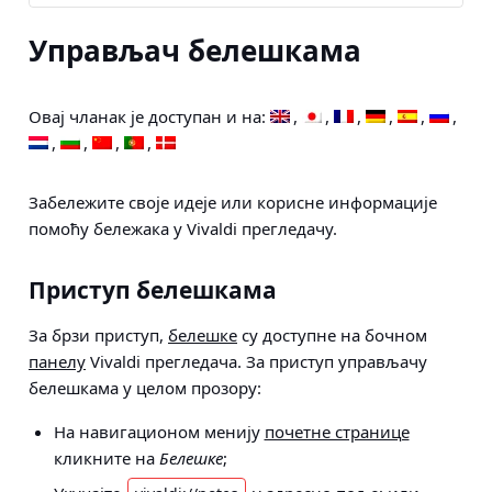
Управљач белешкама
Овај чланак је доступан и на:
Забележите своје идеје или корисне информације
помоћу бележака у Vivaldi прегледачу.
Приступ белешкама
За брзи приступ,
белешке
су доступне на бочном
панелу
Vivaldi прегледача. За приступ управљачу
белешкама у целом прозору:
На навигационом менију
почетне странице
кликните на
Белешке
;