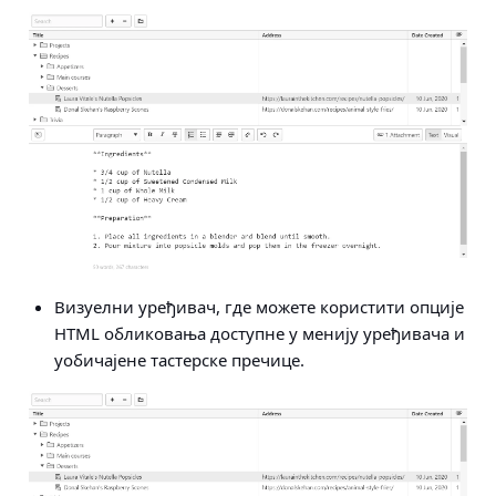
Визуелни уређивач, где можете користити опције
HTML обликовања доступне у менију уређивача и
уобичајене тастерске пречице.