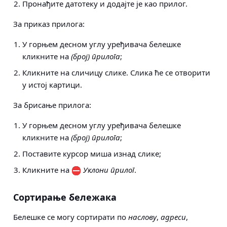
Пронађите датотеку и додајте је као прилог.
За приказ прилога:
У горњем десном углу уређивача белешке
кликните на
(број) прилога
;
Кликните на сличицу слике. Слика ће се отворити
у истој картици.
За брисање прилога:
У горњем десном углу уређивача белешке
кликните на
(број) прилога
;
Поставите курсор миша изнад слике;
Кликните на
Уклони прилог
.
Сортирање бележака
Белешке се могу сортирати пo
наслову
,
адреси
,