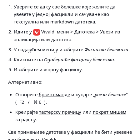
Уверите се да су све белешке које желите да
увезете у једној фасцикли и сачуване као
текстуална или markdown датотека.
Идите у
Vivaldi мени
> Датотека > Увези из
апликација или датотека
.
У падајућем менију изаберите
Фасцикла бележака
.
Кликните на
Одаберите фасциклу бележака
.
Изаберите изворну фасциклу.
Алтернативно:
Отворите
брзе команде
и куцајте „
увези белешке
”
(
/
).
F2
⌘ E
Креирајте
тастерску пречицу
или
покрет мишем
за радњу.
Све примењиве датотеке у фасцикли ће бити увезене
као белешке у Vivaldi.