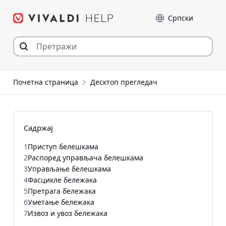
Пређи
Језик
на
садржај
Почетна страница
Десктоп прегледач
Садржај
1
Приступ белешкама
2
Распоред управљача белешкама
3
Управљање белешкама
4
Фасцикле бележака
5
Претрага бележака
6
Уметање бележака
7
Извоз и увоз бележака