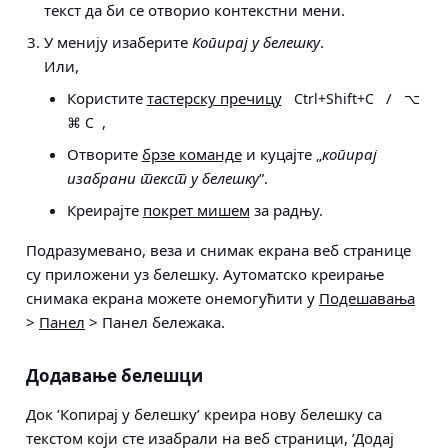
текст да би се отворио контекстни мени.
У менију изаберите
Копирај у белешку
.
Или,
Користите
тастерску пречицу
/
Ctrl+Shift+C
⌥
,
⌘ C
Отворите
брзе команде
и куцајте „
копирај
изабрани текст у белешку
”.
Креирајте
покрет мишем
за радњу.
Подразумевано, веза и снимак екрана веб странице
су приложени уз белешку. Аутоматско креирање
снимака екрана можете онемогућити у
Подешавања
>
Панел
> Панел бележака
.
Додавање белешци
Док ’Копирај у белешку’ креира нову белешку са
текстом који сте изабрали на веб страници, ’Додај