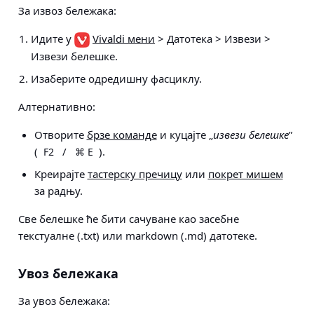
За извоз бележака:
Идите у
Vivaldi мени
> Датотека > Извези >
Извези белешке
.
Изаберите одредишну фасциклу.
Алтернативно:
Отворите
брзе команде
и куцајте „
извези белешке
”
(
/
).
F2
⌘ E
Креирајте
тастерску пречицу
или
покрет мишем
за радњу.
Све белешке ће бити сачуване као засебне
текстуалне (.txt) или markdown (.md) датотеке.
Увоз бележака
За увоз бележака: