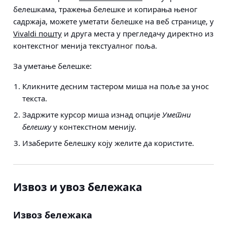
белешкама, тражења белешке и копирања њеног
садржаја, можете уметати белешке на веб странице, у
Vivaldi пошту
и друга места у прегледачу директно из
контекстног менија текстуалног поља.
За уметање белешке:
Кликните десним тастером миша на поље за унос
текста.
Задржите курсор миша изнад опције
Уметни
белешку
у контекстном менију.
Изаберите белешку коју желите да користите.
Извоз и увоз бележака
Извоз бележака