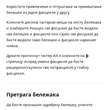
Користите превлачење и отпуштање за премештање
белешке из једне фасцикле у другу.
Кликните десним тастером миша на листу бележака
и изаберите
Рашири све фасцикле
да бисте видели
све белешке и фасцикле или
Скупи све фасцикле
да
бисте видели само белешке и фасцикле највишег
нивоа.
Држите притиснут тастер Alt и кликните на
стрелицу испред имена фасцикле да бисте
раширили/скупили све потфасцикле у стаблу
фасцикли.
Претрага бележака
Да бисте пронашли одређену белешку, унесите