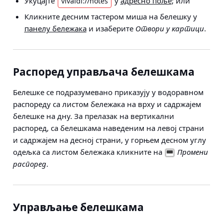
Укуцајте
у
адресно поље
; или
vivaldi://notes
Кликните десним тастером миша на белешку у
панелу бележака
и изаберите
Отвори у картици
.
Распоред управљача белешкама
Белешке се подразумевано приказују у водоравном
распореду са листом бележака на врху и садржајем
белешке на дну. За прелазак на вертикални
распоред, са белешкама наведеним на левој страни
и садржајем на десној страни, у горњем десном углу
одељка са листом бележака кликните на
Промени
распоред
.
Управљање белешкама