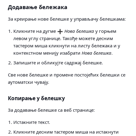
Додавање бележака
За креирање нове белешке у управљачу белешкама:
Кликните на дугме
Нова белешка
у горњем
левом углу странице. Такође можете десним
тастером миша кликнути на листу бележака и у
контекстном менију изабрати
Нова белешка
.
Запишите и обликујте садржај белешке.
Све нове белешке и промене постојећих белешки се
аутоматски чувају.
Копирање у белешку
За додавање белешке са веб странице:
Истакните текст.
Кликните десним тастером миша на истакнути