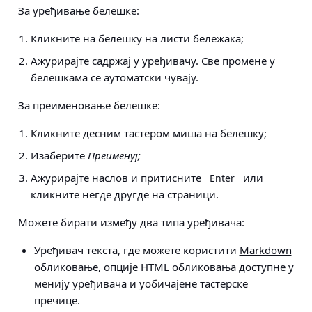
За уређивање белешке:
Кликните на белешку на листи бележака;
Ажурирајте садржај у уређивачу. Све промене у
белешкама се аутоматски чувају.
За преименовање белешке:
Кликните десним тастером миша на белешку;
Изаберите
Преименуј;
Ажурирајте наслов и притисните
или
Enter
кликните негде другде на страници.
Можете бирати између два типа уређивача:
Уређивач текста, где можете користити
Markdown
обликовање
, опције HTML обликовања доступне у
менију уређивача и уобичајене тастерске
пречице.