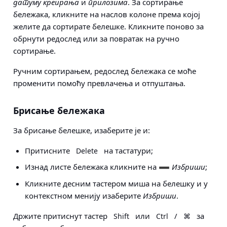
датуму креирања
и
прилозима
. За сортирање
бележака, кликните на наслов колоне према којој
желите да сортирате белешке. Кликните поново за
обрнути редослед или за повратак на ручно
сортирање.
Ручним сортирањем, редослед бележака се моће
променити помоћу превлачења и отпуштања.
Брисање бележака
За брисање белешке, изаберите је и:
Притисните
на тастатури;
Delete
Изнад листе бележака кликните на
Избриши
;
Кликните десним тастером миша на белешку и у
контекстном менију изаберите
Избриши
.
Држите притиснут тастер
или
/
за
Shift
Ctrl
⌘