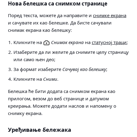
Нова белешка са снимком странице
Поред текста, можете да направите и
снимке екрана
и сачувате их као белешке. Да бисте сачували
снимак екрана као белешку:
Кликните на
Снимак екрана
на
статусној траци
;
Изаберите да ли желите да снимите целу страницу
или само њен део;
За формат изаберите
Сачувај као белешку
;
Кликните на
Сними
.
Белешка ће бити додата са снимком екрана као
прилогом, везом до веб странице и датумом
креирања. Можете додати наслов и напомену о
снимку екрана.
Уређивање бележака