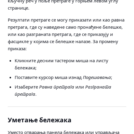
кључну реч у поље претраге у горњем левом углу
странице.
Резултати претраге се могу приказати или као равнa
претрага, где су наведене само пронађене белешке,
или као разграната претрага, где се приказују и
фасцикле у којима се белешке налазе. За промену
приказа:
Кликните десним тастером миша на листу
бележака;
Поставите курсор миша изнад
Подешавања
;
Изаберите
Равна претрага
или
Разграната
претрага
.
Уметање бележака
Уместо отварања
панела бележака
или управљача