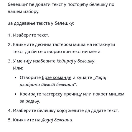
белешци’ ће додати текст у постојећу белешку по
вашем избору.
За додавање текста у белешку:
Изаберите текст.
Кликните десним тастером миша на истакнути
текст да би се отворио контекстни мени.
У менију изаберите
Копирај у белешку
.
Или:
Отворите
брзе команде
и куцајте „
Додај
изабрани текст белешци
”.
Креирајте
тастерску пречицу
или
покрет мишем
за радњу.
Изаберите белешку којој желите да додате текст.
Кликните на
Додај белешци
.