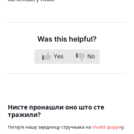
Was this helpful?
Yes
No
Нисте пронашли оно што сте
тражили?
Питајте нашу заједницу стручњака на
Vivaldi форум
у.