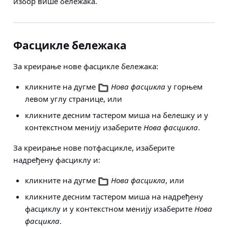
избор више бележака.
Фасцикле бележака
За креирање нове фасцикле бележака:
кликните на дугме
Нова фасцикла
у горњем
левом углу странице, или
кликните десним тастером миша на белешку и у
контекстном менију изаберите
Нова фасцикла
.
За креирање нове потфасцикле, изаберите
надређену фасциклу и:
кликните на дугме
Нова фасцикла
, или
кликните десним тастером миша на надређену
фасциклу и у контекстном менију изаберите
Нова
фасцикла
.