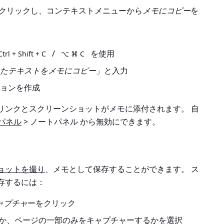
クリックし、コンテキストメニューから
メモにコピー
を
/
を使用
Ctrl + Shift + C
⌥ ⌘ C
したテキストをメモにコピー
」と入力
ションを作成
リンクとスクリーンショットがメモに添付されます。 自
パネル
> ノートパネル
から無効にできます。
ョットを撮り
、メモとして保存することができます。 ス
存するには：
ャプチャ
ーをクリック
か、ページの一部のみをキャプチャーするかを選択