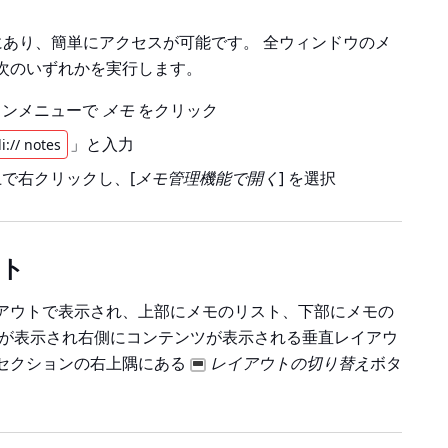
にあり、簡単にアクセスが可能です。 全ウィンドウのメ
次のいずれかを実行します。
ョンメニューで
メモ
をクリック
」と入力
i:// notes
で右クリックし、[
メモ管理機能で開く
] を選択
ウト
アウトで表示され、上部にメモのリスト、下部にメモの
モが表示され右側にコンテンツが表示される垂直レイアウ
セクションの右上隅にある
レイアウトの切り替え
ボタ