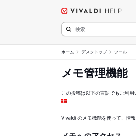
コ
ン
テ
ン
ツ
へ
ジ
ホーム
デスクトップ
ツール
ャ
ン
メモ管理機能
プ
この投稿は以下の言語でもご利用
Vivaldi のメモ機能を使って
メモへのアクセス