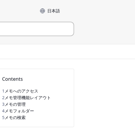
言語
Contents
1
メモへのアクセス
2
メモ管理機能レイアウト
3
メモの管理
4
メモフォルダー
5
メモの検索