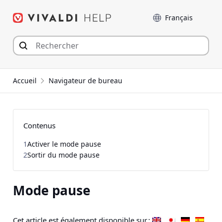
Aller
Langue
au
contenu
Accueil
Navigateur de bureau
Contenus
1
Activer le mode pause
2
Sortir du mode pause
Mode pause
Cet article est également disponible sur :