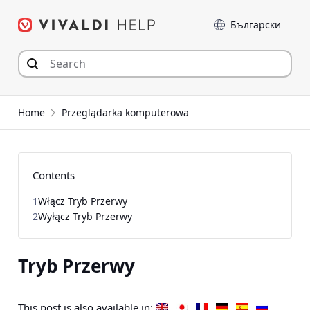
Przejdź
Język
do
zawartości
Home
Przeglądarka komputerowa
Contents
1
Włącz Tryb Przerwy
2
Wyłącz Tryb Przerwy
Tryb Przerwy
This post is also available in: