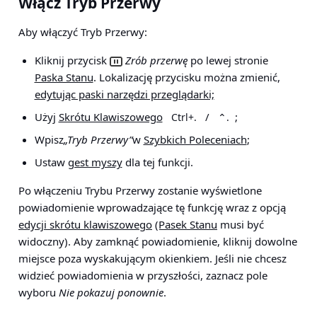
Włącz Tryb Przerwy
Aby włączyć Tryb Przerwy:
Kliknij przycisk
Zrób przerwę
po lewej stronie
Paska Stanu
. Lokalizację przycisku można zmienić,
edytując paski narzędzi przeglądarki;
Użyj
Skrótu Klawiszowego
/
;
Ctrl+.
⌃.
Wpisz
„Tryb Przerwy”
w
Szybkich Poleceniach
;
Ustaw
gest myszy
dla tej funkcji.
Po włączeniu Trybu Przerwy zostanie wyświetlone
powiadomienie wprowadzające tę funkcję wraz z opcją
edycji skrótu klawiszowego
(Pasek Stanu
musi być
widoczny). Aby zamknąć powiadomienie, kliknij dowolne
miejsce poza wyskakującym okienkiem. Jeśli nie chcesz
widzieć powiadomienia w przyszłości, zaznacz pole
wyboru
Nie pokazuj ponownie
.