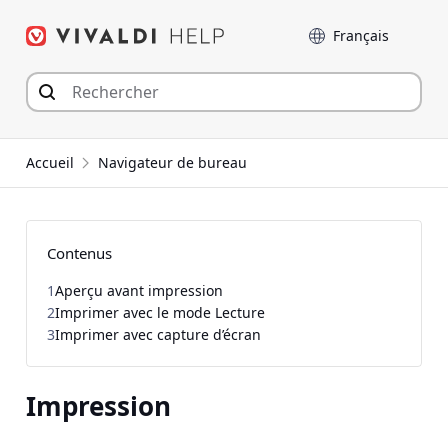
Aller
Langue
au
contenu
Accueil
Navigateur de bureau
Contenus
1
Aperçu avant impression
2
Imprimer avec le mode Lecture
3
Imprimer avec capture d’écran
Impression