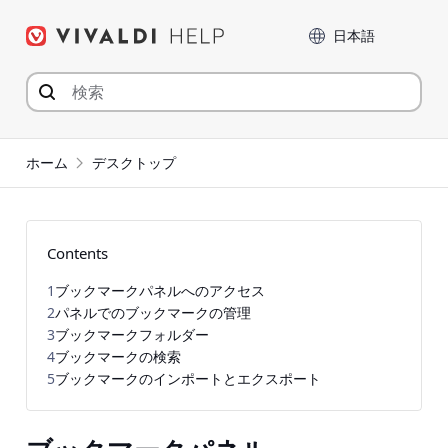
コ
言語
ン
テ
ン
ツ
へ
ジ
ホーム
デスクトップ
ャ
ン
プ
Contents
1
ブックマークパネルへのアクセス
2
パネルでのブックマークの管理
3
ブックマークフォルダー
4
ブックマークの検索
5
ブックマークのインポートとエクスポート