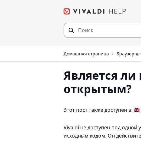
Перейти
к
содержимому
Домашняя страница
Браузер дл
Является ли 
открытым?
Этот пост также доступен в:
Vivaldi не доступен под одно
исходным кодом. Он действит