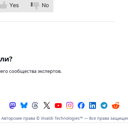
Yes
No
али?
его сообщества экспертов.
Авторские права © Vivaldi Technologies™
— Все права защище
литика безопасности
|
Кодекс поведения
|
Условия использов