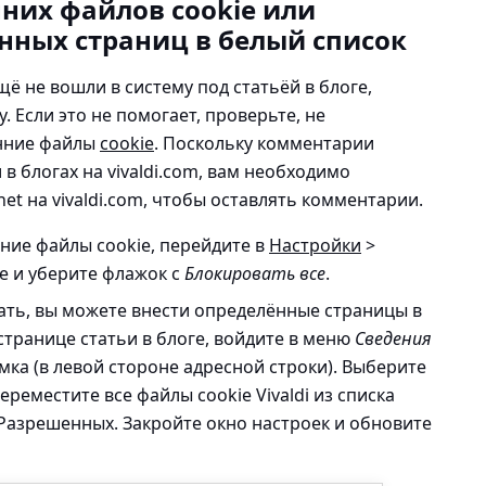
них файлов cookie или
нных страниц в белый список
щё не вошли в систему под статьёй в блоге,
 Если это не помогает, проверьте, не
онние файлы
cookie
. Поскольку комментарии
ьи в блогах на vivaldi.com, вам необходимо
net на vivaldi.com, чтобы оставлять комментарии.
ние файлы cookie, перейдите в
Настройки
>
ie
и уберите флажок с
Блокировать все
.
лать, вы можете внести определённые страницы в
странице статьи в блоге, войдите в меню
Сведения
амка (в левой стороне адресной строки). Выберите
ереместите все файлы cookie Vivaldi из списка
Разрешенных. Закройте окно настроек и обновите