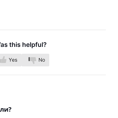
as this helpful?
Yes
No
али?