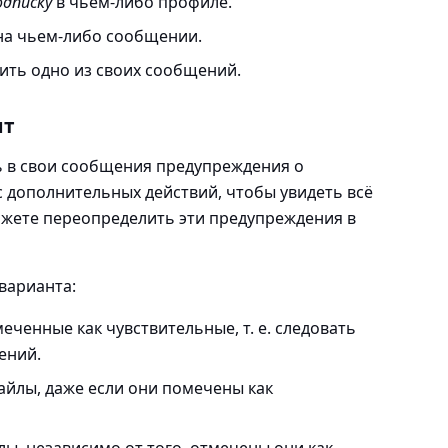
дписку
в чьем-либо профиле.
а чьем-либо сообщении.
лить одно из своих сообщений.
нт
ь в свои сообщения предупреждения о
 дополнительных действий, чтобы увидеть всё
жете переопределить эти предупреждения в
 варианта:
меченные как чувствительные
, т. е. следовать
ений.
файлы
, даже если они помечены как
йлы
, независимо от того, отмечены они как