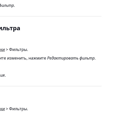
фильтр
.
ильтра
йки
> Фильтры.
тите изменить, нажмите
Редактировать фильтр
.
ния
.
йки
> Фильтры.