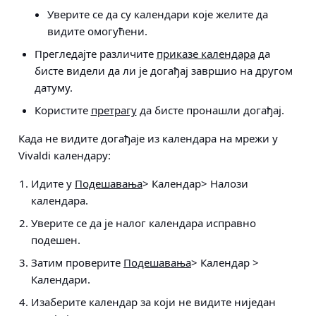
Уверите се да су календари које желите да
видите омогућени.
Прегледајте различите
приказе календара
да
бисте видели да ли је догађај завршио на другом
датуму.
Користите
претрагу
да бисте пронашли догађај.
Када не видите догађаје из календара на мрежи у
Vivaldi календару:
Идите у
Подешавања
> Календар> Налози
календара
.
Уверите се да је налог календара исправно
подешен.
Затим проверите
Подешавања
> Календар >
Календари
.
Изаберите календар за који не видите ниједан