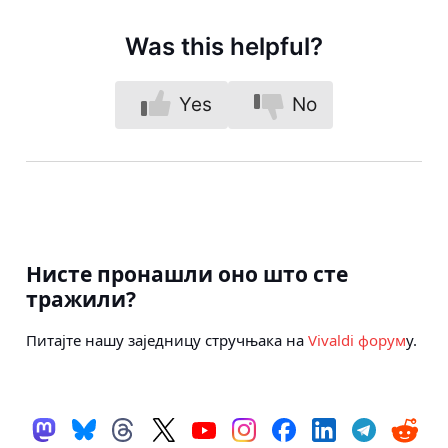
Was this helpful?
Yes
No
Нисте пронашли оно што сте
тражили?
Питајте нашу заједницу стручњака на
Vivaldi форум
у.