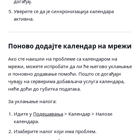
догађај.
Уверите се да је синхронизација календара
активна.
Поново додајте календар на мрежи
Ако сте наишли на проблеме са календаром на
мрежи, можете испробати да ли ће његово уклањање
и поновно додавање помоћи. Пошто се догађаји
чувају на серверима добављача услуга календара,
неће доћи до губитка података.
За уклањање налога:
Идите у
Подешавања
> Календар > Налози
календара
.
Изаберите налог који има проблем.