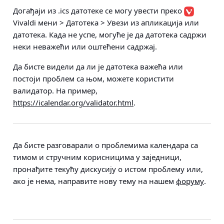
Догађаји из .ics датотеке се могу увести преко
Vivaldi мени > Датотека > Увези из апликација или
датотека
. Када не успе, могуће је да датотека садржи
неки неважећи или оштећени садржај.
Да бисте видели да ли је датотека важећа или
постоји проблем са њом, можете користити
валидатор. На пример,
https://icalendar.org/validator.html
.
Да бисте разговарали о проблемима календара са
тимом и стручним корисницима у заједници,
пронађите текућу дискусију о истом проблему или,
ако је нема, направите нову тему на нашем
форуму
.