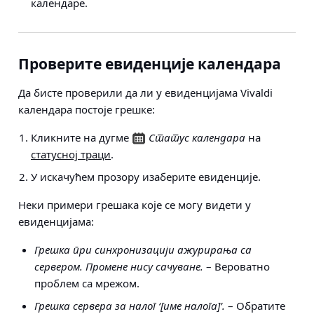
календаре.
Проверите евиденције календара
Да бисте проверили да ли у евиденцијама Vivaldi
календара постоје грешке:
Кликните на дугме
Статус календара
на
статусној траци
.
У искачућем прозору изаберите евиденције.
Неки примери грешака које се могу видети у
евиденцијама:
Грешка при синхронизацији ажурирања са
сервером. Промене нису сачуване.
– Вероватно
проблем са мрежом.
Грешка сервера за налог ‘[име налога]’.
– Обратите