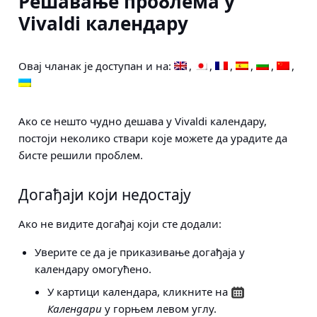
Решавање проблема у
Vivaldi календару
Овај чланак је доступан и на:
Ако се нешто чудно дешава у Vivaldi календару,
постоји неколико ствари које можете да урадите да
бисте решили проблем.
Догађаји који недостају
Ако не видите догађај који сте додали:
Уверите се да је приказивање догађаја у
календару омогућено.
У картици календара, кликните на
Календари
у горњем левом углу.