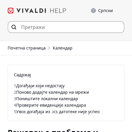
Пређи
Језик
на
садржај
Почетна страница
Календар
Садржај
1
Догађаји који недостају
2
Поново додајте календар на мрежи
3
Поништите локални календар
4
Проверите евиденције календара
5
Увоз догађаја из .ics датотеке није успео