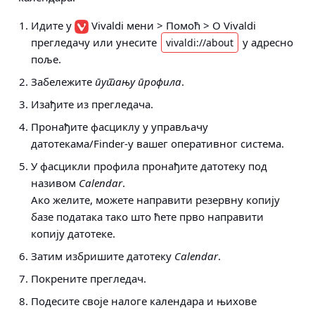
Идите у
Vivaldi мени > Помоћ > О Vivaldi
прегледачу
или унесите
у адресно
vivaldi://about
поље.
Забележите
путању профила
.
Изађите из прегледача.
Пронађите фасциклу у управљачу
датотекама/Finder-у вашег оперативног система.
У фасцикли профила пронађите датотеку под
називом
Calendar
.
Ако желите, можете направити резервну копију
базе података тако што ћете прво направити
копију датотеке.
Затим избришите датотеку
Calendar
.
Покрените прегледач.
Подесите своје налоге календара и њихове