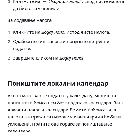
Кликните на
Избриши налог
испод листе налога
да бисте га уклонили.
За додавање налога:
Кликните на
Додај налог
испод листе налога.
Одаберите тип налога и попуните потребне
податке.
Завршите кликом на
Додај налог
.
Поништите локални календар
Ако немате важне податке у календару, можете га
поништити брисањем базе података календара. Ваш
локални налог и календари ће бити избрисани, а
налози на мрежи са њиховим календарима ће бити
уклоњени. Пратите ове кораке за поништавање
календара: