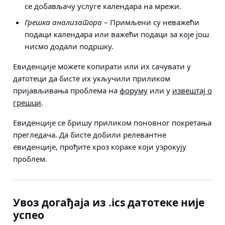
се добављачу услуге календара на мрежи.
Грешка анализатора
– Примљени су неважећи
подаци календара или важећи подаци за које још
нисмо додали подршку.
Евиденције можете копирати или их сачувати у
датотеци да бисте их укључили приликом
пријављивања проблема на
форуму
или у
извештај о
грешци
.
Евиденције се бришу приликом поновног покретања
прегледача. Да бисте добили релевантне
евиденције, прођите кроз кораке који узрокују
проблем.
Увоз догађаја из .ics датотеке није
успео