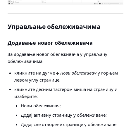
Управљање обележивачима
Додавање новог обележивача
За додавање новог обележивача у управљачу
обележивачима:
кликните на дугме
Нови обележивач
у горњем
левом углу странице;
кликните десним тастером миша на страницу и
изаберите:
Нови обележивач;
Додај активну страницу у обележиваче;
Додај све отворене странице у обележиваче.