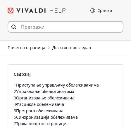
Пређи
Језик
на
садржај
Почетна страница
Десктоп прегледач
Садржај
1
Приступање управљачу обележивачима
2
Управљање обележивачима
3
Организовање обележивача
4
Фасцикле обележивача
5
Претрага обележивача
6
Синхронизација обележивача
7
Трака почетне странице