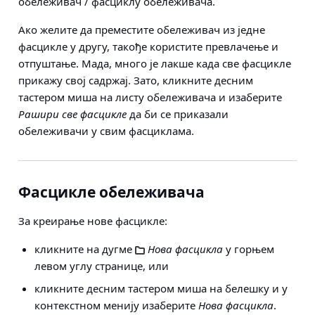
обележивач / фасциклу обележивача.
Ако желите да преместите обележивач из једне
фасцикле у другу, такође користите превлачење и
отпуштање. Мада, много је лакше када све фасцикле
прикажу свој садржај. Зато, кликните десним
тастером миша на листу обележивача и изаберите
Рашири све фасцикле
да би се приказали
обележивачи у свим фасциклама.
Фасцикле обележивача
За креирање
нове фасцикле
:
кликните на дугме
Нова фасцикла
у горњем
левом углу странице, или
кликните десним тастером миша на белешку и у
контекстном менију изаберите
Нова фасцикла
.