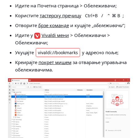
Идите на
Почетна страница > Обележивачи
;
Користите
тастерску пречицу
/
;
Ctrl+B
⌃ ⌘ B
Отворите
брзе команде
и куцајте „
обележивачи
”;
Идите у
Vivaldi мени
> Обележивачи >
Обележивачи
;
Укуцајте
у адресно поље;
vivaldi://bookmarks
Креирајте
покрет мишем
за отварање управљача
обележивачима.