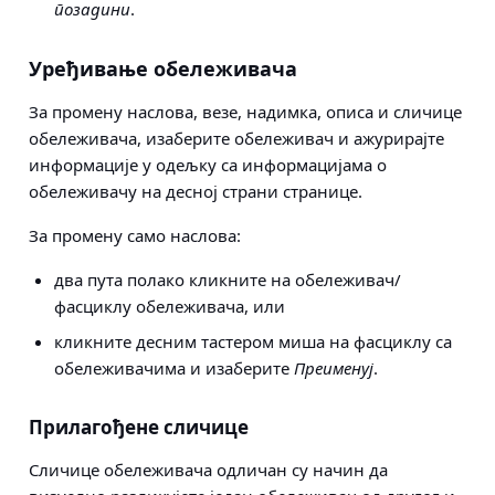
позадини
.
Уређивање обележивача
За промену наслова, везе, надимка, описа и сличице
обележивача, изаберите обележивач и ажурирајте
информације у одељку са информацијама о
обележивачу на десној страни странице.
За промену само наслова:
два пута полако кликните на обележивач/
фасциклу обележивача, или
кликните десним тастером миша на фасциклу са
обележивачима и изаберите
Преименуј
.
Прилагођене сличице
Сличице обележивача одличан су начин да