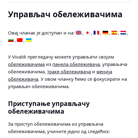
Управљач обележивачима
Овај чланак је доступан и на:
У Vivaldi прегледачу можете управљати својим
обележивачима
из
панела обележивача
, управљача
обележивачима,
траке обележивача
и
менија
обележивача
. У овом чланку ћемо се фокусирати на
управљач обележивачима.
Приступање управљачу
обележивачима
За приступ обележивачима из управљача
обележивачима, учините једно од следећих: