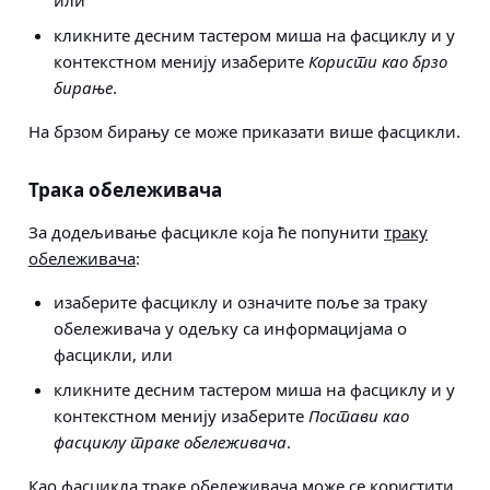
или
кликните десним тастером миша на фасциклу и у
контекстном менију изаберите
Користи као брзо
бирање
.
На брзом бирању се може приказати више фасцикли.
Трака обележивача
За додељивање фасцикле која ће попунити
траку
обележивача
:
изаберите фасциклу и означите поље за траку
обележивача у одељку са информацијама о
фасцикли, или
кликните десним тастером миша на фасциклу и у
контекстном менију изаберите
Постави као
фасциклу траке обележивача
.
Као фасцикла траке обележивача може се користити