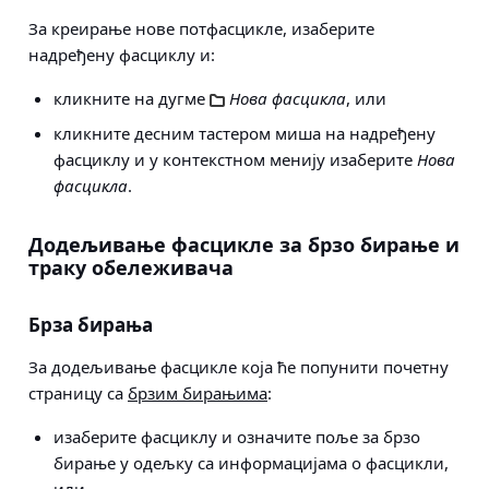
За креирање
нове потфасцикле
, изаберите
надређену фасциклу и:
кликните на дугме
Нова фасцикла
, или
кликните десним тастером миша на надређену
фасциклу и у контекстном менију изаберите
Нова
фасцикла
.
Додељивање фасцикле за брзо бирање и
траку обележивача
Брза бирања
За додељивање фасцикле која ће попунити почетну
страницу са
брзим бирањима
:
изаберите фасциклу и означите поље за брзо
бирање у одељку са информацијама о фасцикли,