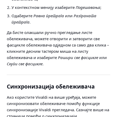
У контекстном менију изаберите
Подешавања
;
Одаберите
Равна претрага
или
Разграната
претрага
.
Да бисте олакшали ручно прегледање листе
обележивача, можете отворити и затворити све
фасцикле обележивача одједном са само два клика –
кликните десним тастером миша на листу
обележивача и изаберите
Рашири све фасцикле
или
Скупи све фасцикле
.
Синхронизација обележивача
Ако користите Vivaldi на више уређаја, можете
синхронизовати обележиваче помоћу функције
синхронизације Vivaldi прегледача. Сазнајте више на
страници помоћи о
синхронизацији
.