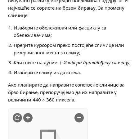
визуелно разликујете један обележивач од другог и
најчешће се користе на
брзом бирању
. За промену
сличице:
Изаберите обележивач или фасциклу са
обележивачима;
Пређите курсором преко постојеће сличице или
резервисаног места за слику;
Кликните на дугме
Изабери прилагођену сличицу
;
Изаберите слику из датотека.
Ако планирате да направите сопствене сличице за
брзо бирање, препоручујемо да их направите у
величини 440 × 360 пиксела.