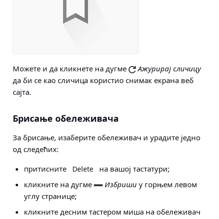
Можете и да кликнете на дугме
Ажурирај сличицу
да би се као сличица користио снимак екрана веб
сајта.
Брисање обележивача
За брисање, изаберите обележивач и урадите једно
од следећих:
притисните
на вашој тастатури;
Delete
кликните на дугме
Избриши
у горњем левом
углу странице;
кликните десним тастером миша на обележивач