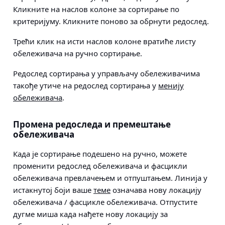
Кликните на наслов колоне за сортирање по
критеријуму. Кликните поново за обрнути редослед.
Трећи клик на исти наслов колоне вратиће листу
обележивача на ручно сортирање.
Редослед сортирања у управљачу обележивачима
такође утиче на редослед сортирања у
менију
обележивача
.
Промена редоследа и премештање
обележивача
Када је сортирање подешено на ручно, можете
променити редослед обележивача и фасцикли
обележивача превлачењем и отпуштањем. Линија у
истакнутој боји ваше
теме
означава нову локацију
обележивача / фасцикле обележивача. Отпустите
дугме миша када нађете нову локацију за