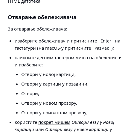
HTML датотека.
Отварање обележивача
За отварање обележивача:
изаберите обележивач и притисните
на
Enter
тастатури (на macOS-у притисните
);
Размак
кликните десним тастером миша на обележивач
и изаберите:
Отвори у новој картици,
Отвори у картици у позадини,
Отвори,
Отвори у новом прозору,
Отвори у приватном прозору;
користите
покрет мишем
Отвори везу у новој
картици
или
Отвори везу у новој картици у