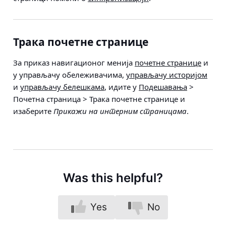
Трака почетне странице
За приказ навигационог менија
почетне странице
и
у управљачу обележивачима,
управљачу историјом
и
управљачу белешкама
, идите у
Подешавања
>
Почетна страница > Трака почетне странице
и
изаберите
Прикажи на интерним страницама
.
Was this helpful?
Yes
No