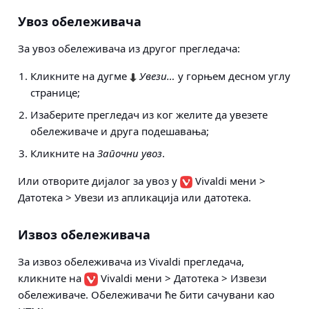
Увоз обележивача
За увоз обележивача из другог прегледача:
Кликните на дугме
Увези…
у горњем десном углу
странице;
Изаберите прегледач из ког желите да увезете
обележиваче и друга подешавања;
Кликните на
Започни увоз
.
Или отворите дијалог за увоз у
Vivaldi мени >
Датотека > Увези из апликација или датотека
.
Извоз обележивача
За извоз обележивача из Vivaldi прегледача,
кликните на
Vivaldi мени
>
Датотека
>
Извези
обележиваче
. Обележивачи ће бити сачувани као