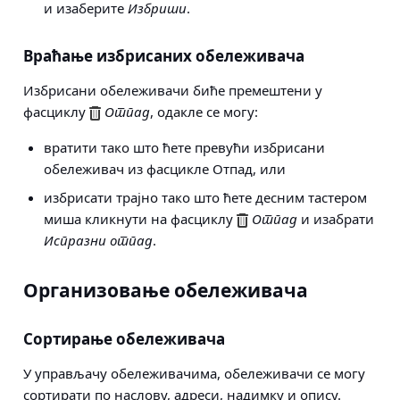
и изаберите
Избриши
.
Враћање избрисаних обележивача
Избрисани обележивачи биће премештени у
фасциклу
Отпад
, одакле се могу:
вратити тако што ћете превући избрисани
обележивач из фасцикле Отпад, или
избрисати трајно тако што ћете десним тастером
миша кликнути на фасциклу
Отпад
и изабрати
Испразни отпад
.
Организовање обележивача
Сортирање обележивача
У управљачу обележивачима, обележивачи се могу
сортирати по наслову, адреси, надимку и опису.