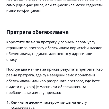
само једна фасцикла, али та фасцикла може садржати
више потфасцикли.
Претрага обележивача
Користите поље за претрагу у горњем левом углу
странице за претрагу обележивача користећи наслов
обележивача, надимак или нешто у адреси или
опису.
Постоје два начина за приказ резултата претраге. Као
равна претрага, где су наведени само пронађени
обележивачи или као разграната претрага, где ћете
видети и у којој је фасцикли обележивач. За
пребацивање између приказа:
Кликните десним тастером миша на листу
обележивача;