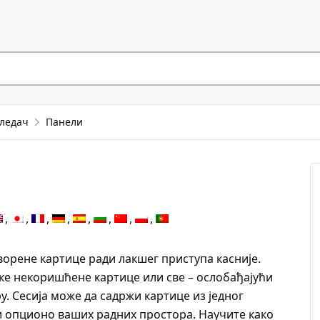
гледач
Панели
ворене картице ради лакшег приступа касније.
еке некоришћене картице или све – ослобађајући
у. Сесија може да садржи картице из једног
и опционо ваших радних простора. Научите како