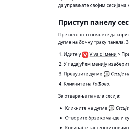
да управљате својим сесијама 
Приступ панелу сес
Пре него што почнете да корис
дугме на бочну траку
панела
. 
Идите у
Vivaldi мени
> Пр
У падајућем менију изабери
Превуците дугме
Сесије
н
Кликните на
Готово
.
За отварање панела сесија:
Кликните на дугме
Сесије
Отворите
брзе команде
и ку
Креирајте
тастерску пречиц