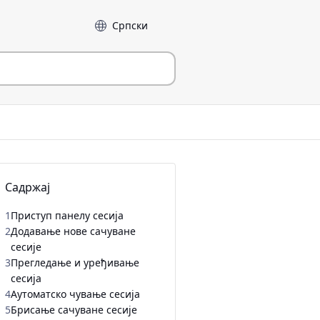
Језик
Садржај
1
Приступ панелу сесија
2
Додавање нове сачуване
сесије
3
Прегледање и уређивање
сесија
4
Аутоматско чување сесија
5
Брисање сачуване сесије