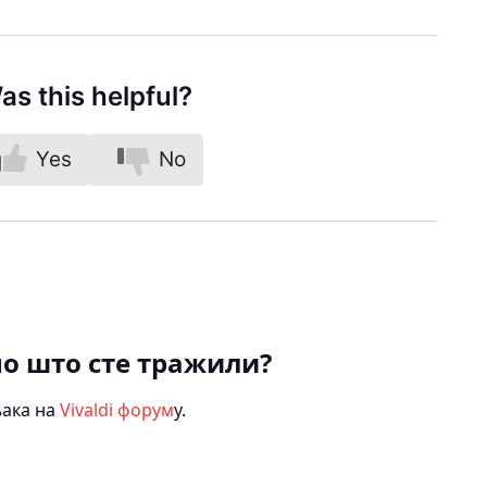
as this helpful?
Yes
No
о што сте тражили?
њака на
Vivaldi форум
у.