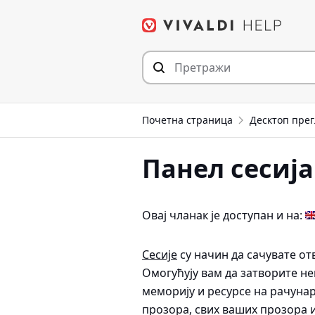
Пређи
на
садржај
Почетна страница
Десктоп пре
Панел сесија
Овај чланак је доступан и на:
Сесије
су начин да сачувате от
Омогућују вам да затворите н
меморију и ресурсе на рачунар
прозора, свих ваших прозора 