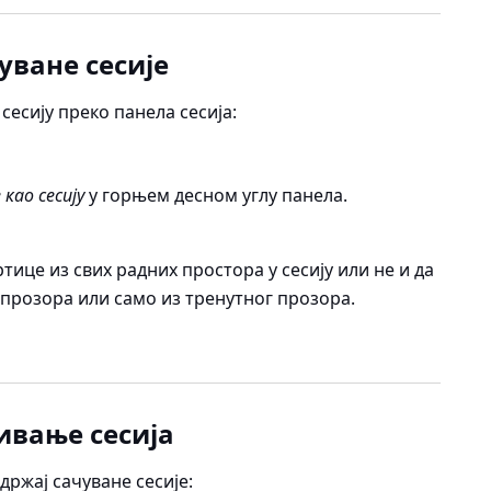
уване сесије
сесију преко панела сесија:
као сесију
у горњем десном углу панела.
тице из свих радних простора у сесију или не и да
 прозора или само из тренутног прозора.
ивање сесија
држај сачуване сесије: