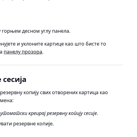
 горњем десном углу панела.
ујете и уклоните картице као што бисте то
на
панелу прозора
.
 сесија
резервну копију свих отворених картица као
емена:
Аутоматски креирај резервну копију сесије
.
вати резервне копије.