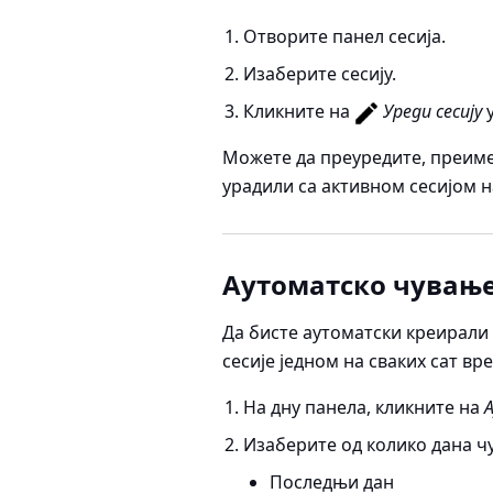
Отворите панел сесија.
Изаберите сесију.
Кликните на
Уреди сесију
у
Можете да преуредите, преимен
урадили са активном сесијом 
Аутоматско чување
Да бисте аутоматски креирали 
сесије једном на сваких сат вр
На дну панела, кликните на
Изаберите од колико дана чу
Последњи дан