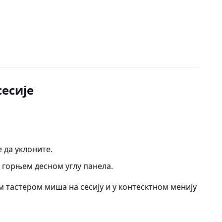
есије
е да уклоните.
 горњем десном углу панела.
 тастером миша на сесију и у контесктном менију