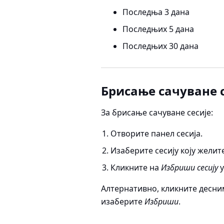
Последња 3 дана
Последњих 5 дана
Последњих 30 дана
Брисање сачуване с
За брисање сачуване сесије:
Отворите панел сесија.
Изаберите сесију коју желит
Кликните на
Избриши сесију
у
Алтернативно, кликните десним
изаберите
Избриши
.