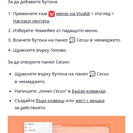
За да добавите бутона:
Преминете към
меню на Vivaldi
> Изглед >
Нагласи лентата
.
Изберете
Чекмедже
от падащото меню.
Влачете бутона на панел
Сесии
в чекмеджето.
Щракнете върху
Готово
.
За да отворите панел Сесии:
Щракнете върху бутона на панел
Сесии
в чекмеджето.
Напишете „
панел Сесии
“ в
Бързи команди
.
Създайте
бърз клавиш
или
жест с мишка
за действието.