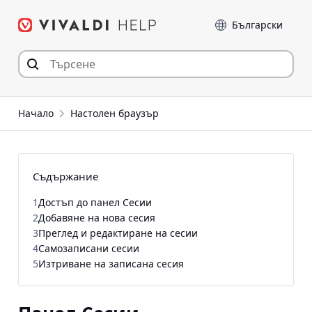
Прескочи
Език
към съдържанието
Начало
Настолен браузър
Съдържание
1
Достъп до панел Сесии
2
Добавяне на нова сесия
3
Преглед и редактиране на сесии
4
Самозаписани сесии
5
Изтриване на записана сесия