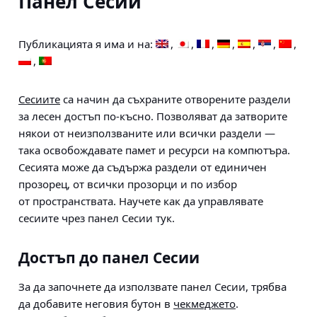
Панел Сесии
Публикацията я има и на:
Сесиите
са начин да съхраните отворените раздели
за лесен достъп по-късно. Позволяват да затворите
някои от неизползваните или всички раздели —
така освобождавате памет и ресурси на компютъра.
Сесията може да съдържа раздели от единичен
прозорец, от всички прозорци и по избор
от пространствата. Научете как да управлявате
сесиите чрез панел Сесии тук.
Достъп до панел Сесии
За да започнете да използвате панел Сесии, трябва
да добавите неговия бутон в
чекмеджето
.