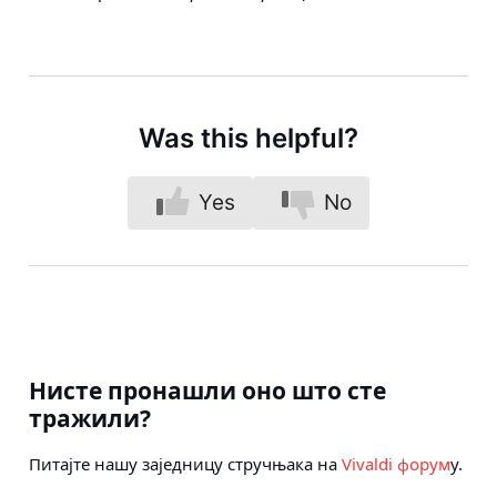
Was this helpful?
Yes
No
Нисте пронашли оно што сте
тражили?
Питајте нашу заједницу стручњака на
Vivaldi форум
у.