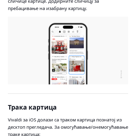
сличице картице. Додирните сличицу за
пребацивање на изабрану картицу.
Трака картица
Vivaldi за iOS долази са траком картица познатој из
десктоп прегледача. За омогућавање/онемогућавање
траке картица: