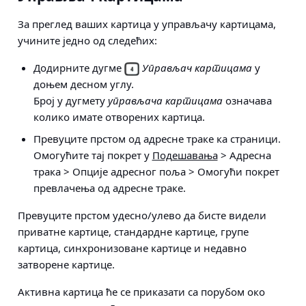
За преглед ваших картица у управљачу картицама,
учините једно од следећих:
Додирните дугме
Управљач картицама
у
доњем десном углу.
Број у дугмету
управљача картицама
означава
колико имате отворених картица.
Превуците прстом од адресне траке ка страници.
Омогућите тај покрет у
Подешавања
> Адресна
трака > Опције адресног поља > Омогући покрет
превлачења од адресне траке
.
Превуците прстом удесно/улево да бисте видели
приватне картице, стандардне картице, групе
картица, синхронизоване картице и недавно
затворене картице.
Активна картица ће се приказати са порубом око