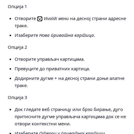
Опција 1
Отворите
Vivaldi мени
на десној страни адресне
траке.
Изаберите
Нова приватна картица
.
Опција 2
Отворите управљач картицама.
Превуците до приватних картица.
Додирните дугме + на десној страни доње алатне
траке.
Опција 3
Док гледате веб страницу или брзо бирање, дуго
притисните дугме управљача картицама док се не
отвори контекстни мени.
Изаберите
Отвори у приватној картици
.