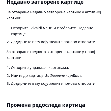
Недавно затворене картице
За отварање недавно затворене картице у активној
картици:
Отворите
Vivaldi мени и изаберите ’Недавне
картице’.
Додирните везу коју желите поново отворити.
За отварање недавно затворене картице у новој
картици:
Отворите управљач картицама.
Идите до картице
Затворене картице
.
Додирните везу коју желите поново отворити.
Промена редоследа картица