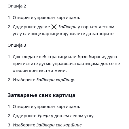
Опција 2
Отворите управљач картицама.
Додирните дугме
Затвори
у горњем десном
углу сличице картице коју желите да затворите.
Опција 3
Док гледате веб страницу или брзо бирање, дуго
притисните дугме управљача картицама док се не
отвори контекстни мени.
Изаберите
Затвори картицу
.
Затварање свих картица
Отворите управљач картицама.
Додирните
Уреди
у доњем левом углу.
Изаберите
Затвори све картице
.