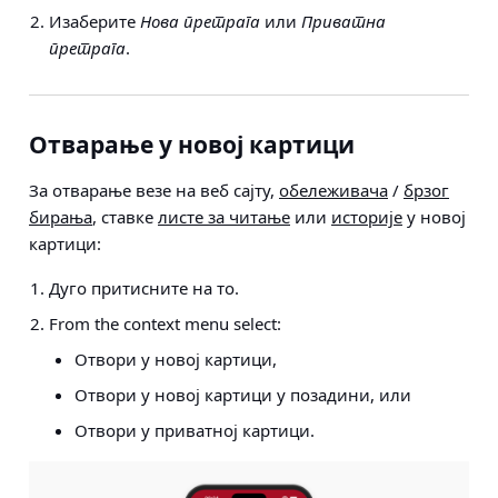
Изаберите
Нова претрага
или
Приватна
претрага
.
Отварање у новој картици
За отварање везе на веб сајту,
обележивача
/
брзог
бирања
, ставке
листе за читање
или
историје
у новој
картици:
Дуго притисните на то.
From the context menu select:
Отвори у новој картици,
Отвори у новој картици у позадини, или
Отвори у приватној картици.