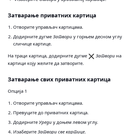
Затварање приватних картица
Отворите управљач картицама.
Додирните дугме
Затвори
у горњем десном углу
сличице картице.
На траци картица, додирните дугме
Затвори
на
картици коју желите да затворите.
Затварање свих приватних картица
Опција 1
Отворите управљач картицама.
Превуците до приватних картица.
Додирните
Уреди
у доњем левом углу.
Изаберите
Затвори све картице
.