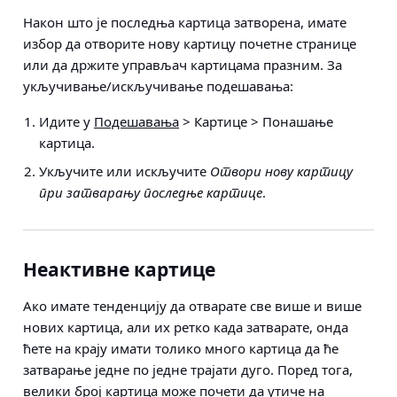
Након што је последња картица затворена, имате
избор да отворите нову картицу почетне странице
или да држите управљач картицама празним. За
укључивање/искључивање подешавања:
Идите у
Подешавања
> Картице > Понашање
картица
.
Укључите или искључите
Отвори нову картицу
при затварању последње картице
.
Неактивне картице
Ако имате тенденцију да отварате све више и више
нових картица, али их ретко када затварате, онда
ћете на крају имати толико много картица да ће
затварање једне по једне трајати дуго. Поред тога,
велики број картица може почети да утиче на