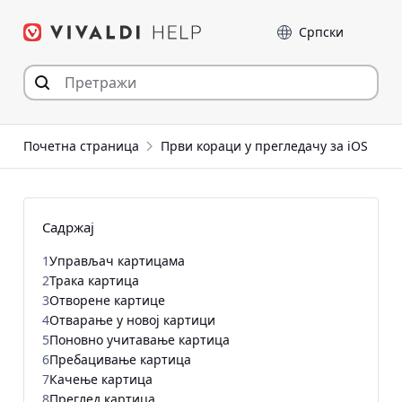
Пређи
Језик
на
садржај
Почетна страница
Први кораци у прегледачу за iOS
Садржај
1
Управљач картицама
2
Трака картица
3
Отворене картице
4
Отварање у новој картици
5
Поновно учитавање картица
6
Пребацивање картица
7
Качење картица
8
Преглед картица