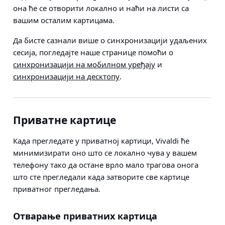
она ће се отворити локално и наћи на листи са
вашим осталим картицама.
Да бисте сазнали више о синхронизацији удаљених
сесија, погледајте наше странице помоћи о
синхронизацији на мобилном уређају
и
синхронизацији на десктопу
.
Приватне картице
Када прегледате у приватној картици, Vivaldi ће
минимизирати оно што се локално чува у вашем
телефону тако да остане врло мало трагова онога
што сте прегледали када затворите све картице
приватног прегледања.
Отварање приватних картица