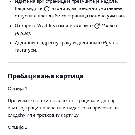
Идите на врх странице и превуците је надоле.
Када видите
иконицу за поновно учитавање,
отпустите прст да би се страница поново учитала.
Отворите Vivaldi мени и изаберите
Поново
учитај
.
Додирните адресну траку и додирните
Иди
на
тастатури.
Пребацивање картица
Опција 1
Превуците прстом на адресној траци или доњој
алатној траци налево или надесно за прелазак на
следећу или претходну картицу.
Опција 2