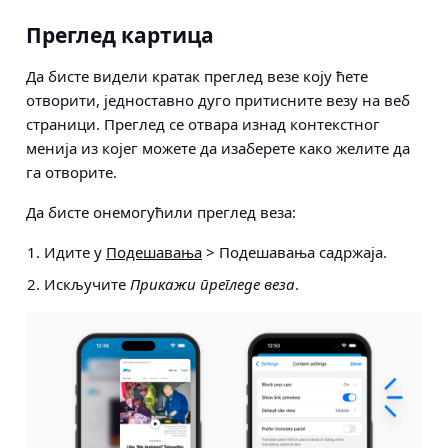
Преглед картица
Да бисте видели кратак преглед везе коју ћете
отворити, једноставно дуго притисните везу на веб
страници. Преглед се отвара изнад контекстног
менија из којег можете да изаберете како желите да
га отворите.
Да бисте онемогућили преглед веза:
Идите у
Подешавања
> Подешавања садржаја
.
Искључите
Прикажи прегледе веза
.