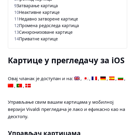
9
Затварање картица
10
Неактивне картице
11
Недавно затворене картице
12
Промена редоследа картица
13
Синхронизоване картице
14
Приватне картице
Картице у прегледачу за iOS
Овај чланак је доступан и на:
Управљање свим вашим картицама у мобилној
верзији Vivaldi прегледача је лако и ефикасно као на
десктопу.
Управљач картицама