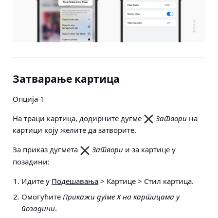
Затварање картица
Опција 1
На траци картица, додирните дугме
Затвори
на
картици коју желите да затворите.
За приказ дугмета
Затвори
и за картице у
позадини:
Идите у
Подешавања
> Картице > Стил картица
.
Омогућите
Прикажи дугме X на картицама у
позадини
.