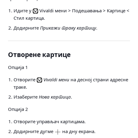
Идите у
Vivaldi мени > Подешавања > Картице <
Стил картица
.
Додирните
Прикажи траку картицу
.
Отворене картице
Опција 1
Отворите
Vivaldi мени
на десној страни адресне
траке.
Изаберите
Нова картица
.
Опција 2
Отворите управљач картицама.
Додирните дугме
на дну екрана.