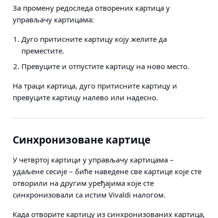
За промену редоследа отворених картица у
управљачу картицама:
Дуго притисните картицу коју желите да
преместите.
Превуците и отпустите картицу на ново место.
На траци картица, дуго притисните картицу и
превуците картицу налево или надесно.
Синхронизоване картице
У четвртој картици у управљачу картицама –
удаљене сесије – биће наведене све картице које сте
отворили на другим уређајима које сте
синхронизовали са истим Vivaldi налогом.
Када отворите картицу из синхронизованих картица,