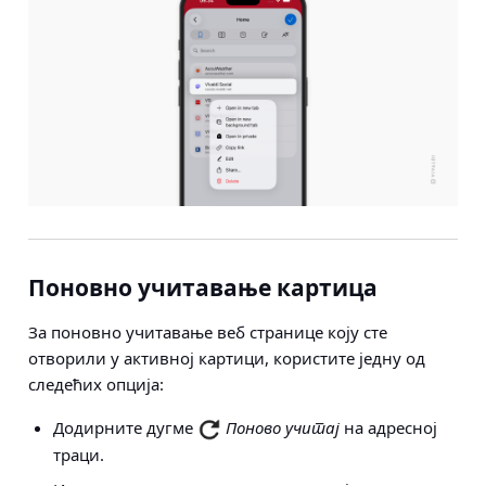
Поновно учитавање картица
За поновно учитавање веб странице коју сте
отворили у активној картици, користите једну од
следећих опција:
Додирните дугме
Поново учитај
на адресној
траци.