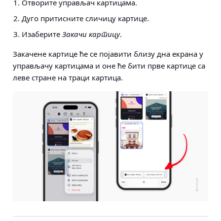
Отворите управљач картицама.
Дуго притисните сличицу картице.
Изаберите
Закачи картицу
.
Закачене картице ће се појавити близу дна екрана у
управљачу картицама и оне ће бити прве картице са
леве стране на траци картица.