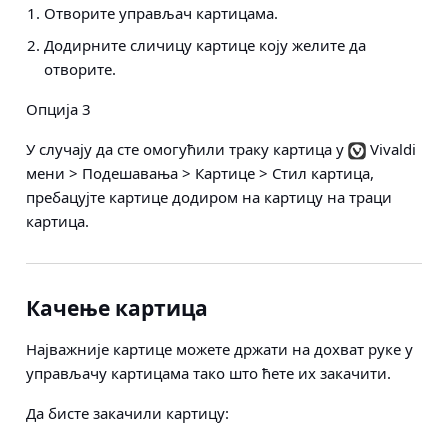
Отворите управљач картицама.
Додирните сличицу картице коју желите да
отворите.
Опција 3
У случају да сте омогућили траку картица у
Vivaldi
мени > Подешавања > Картице > Стил картица
,
пребацујте картице додиром на картицу на траци
картица.
Качење картица
Најважније картице можете држати на дохват руке у
управљачу картицама тако што ћете их закачити.
Да бисте закачили картицу: