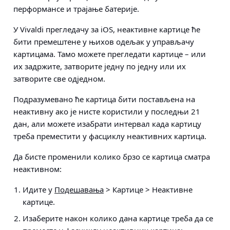
перформансе и трајање батерије.
У Vivaldi прегледачу за iOS, неактивне картице ће
бити премештене у њихов одељак у управљачу
картицама. Тамо можете прегледати картице – или
их задржите, затворите једну по једну или их
затворите све одједном.
Подразумевано ће картица бити постављена на
неактивну ако је нисте користили у последњи 21
дан, али можете изабрати интервал када картицу
треба преместити у фасциклу неактивних картица.
Да бисте променили колико брзо се картица сматра
неактивном:
Идите у
Подешавања
> Картице > Неактивне
картице
.
Изаберите након колико дана картице треба да се