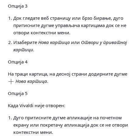
Опција 3
Док гледате веб страницу или брзо бирање, дуго
притисните дугме управљача картицама док се не
отвори контекстни мени.
Изаберите
Нова картица
или
Отвори у приватној
картици
.
Опција 4
На траци картица, на десној страни додирните дугме
Нова картица
.
Опција 5
Када Vivaldi није отворен:
Дуго притисните дугме апликације на почетном
екрану или покретачу апликација док се не отвори
контекстни мени.