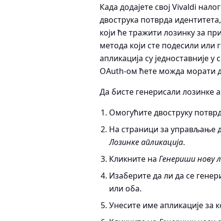
Када додајете свој Vivaldi нал
двострука потврда идентитета,
који ће тражити лозинку за пр
метода који сте подесили или 
апликација су једноставније у 
OAuth-ом ћете можда морати д
Да бисте генерисали лозинке а
Омогућите двоструку потврду 
На страници за управљање д
Лозинке апликација
.
Кликните на
Генериши нову л
Изаберите да ли да се генер
или оба.
Унесите име апликације за к