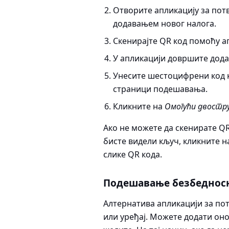
Отворите апликацију за пот
додавањем новог налога.
Скенирајте QR код помоћу а
У апликацији довршите дода
Унесите шестоцифрени код ко
страници подешавања.
Кликните на
Омогући двостр
Ако не можете да скенирате Q
бисте видели кључ, кликните на
слике QR кода.
Подешавање безбеднос
Алтернатива апликацији за по
или уређај. Можете додати оно