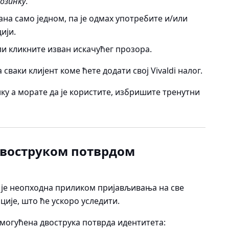
озинку
.
на само једном, па је одмах употребите и/или
ији.
ли кликните изван искачућег прозора.
сваки клијент коме ћете додати свој Vivaldi налог.
нку а морате да је користите, избришите тренутни
двоструком потврдом
 је неопходна приликом пријављивања на све
ације, што ће ускоро уследити.
 омогућена двострука потврда идентитета: