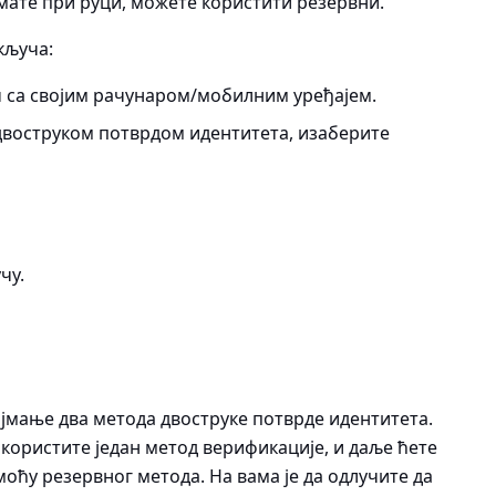
немате при руци, можете користити резервни.
кључа:
 са својим рачунаром/мобилним уређајем.
двоструком потврдом идентитета, изаберите
.
чу.
јмање два метода двоструке потврде идентитета.
а користите један метод верификације, и даље ћете
оћу резервног метода. На вама је да одлучите да