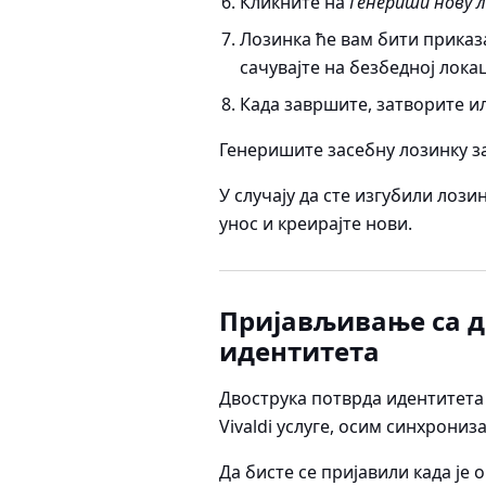
Кликните на
Генериши нову л
Лозинка ће вам бити приказа
сачувајте на безбедној локац
Када завршите, затворите и
Генеришите засебну лозинку за 
У случају да сте изгубили лози
унос и креирајте нови.
Пријављивање са 
идентитета
Двострука потврда идентитета
Vivaldi услуге, осим синхрониз
Да бисте се пријавили када је