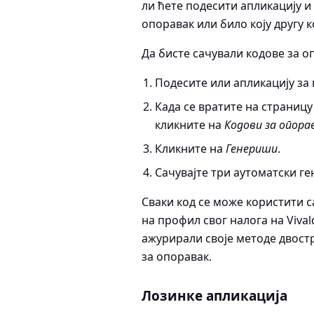
ли ћете подесити апликацију и
опоравак или било коју другу 
Да бисте сачували кодове за о
Подесите или апликацију за
Када се вратите на страниц
кликните на
Кодови за опора
Кликните на
Генериши
.
Сачувајте три аутоматски ге
Сваки код се може користити са
на профил свог налога на Vivald
ажурирали своје методе двост
за опоравак.
Лозинке апликација