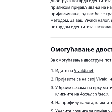
Двострука потврда идентитета,
приликом пријављивања на нал
пријављивање, од вас ће се тр
методом. За ваш Vivaldi налог,
потврдом идентитета заснован
Омогућавање двост
За омогућавање двоструке потв
Идите на
Vivaldi.net
.
Пријавите се на свој Vivaldi 
У брзим везама на врху мат
кликните на
Account (Налог)
.
На профилу налога, кликнит
Унесите лозинку за пријављ