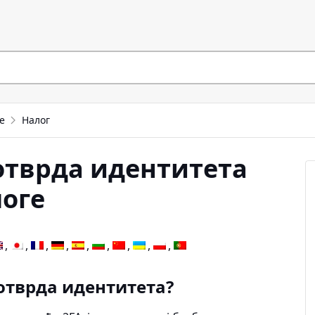
е
Налог
отврда идентитета
логе
потврда идентитета?