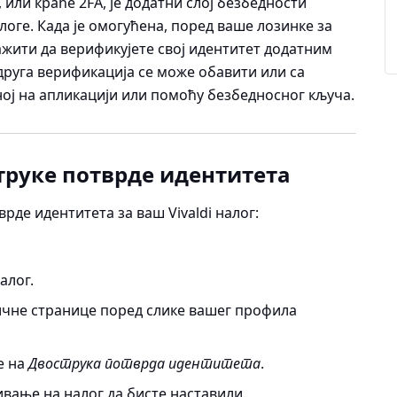
 или краће 2FA, је додатни слој безбедности
оге. Када је омогућена, поред ваше лозинке за
ажити да верификујете свој идентитет додатним
 друга верификација се може обавити или са
ој на апликацији или помоћу безбедносног кључа.
руке потврде идентитета
рде идентитета за ваш Vivaldi налог:
налог.
ичне странице поред слике вашег профила
е на
Двострука потврда идентитета
.
ивање на налог да бисте наставили.