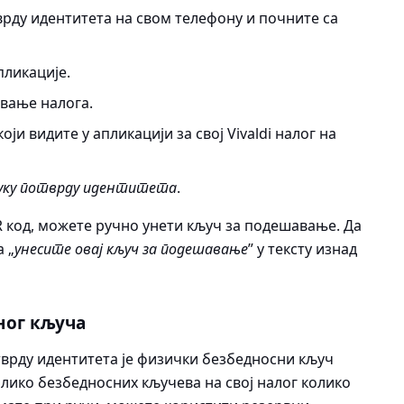
врду идентитета на свом телефону и почните са
пликације.
вање налога.
ји видите у апликацији за свој Vivaldi налог на
уку потврду идентитета
.
R код, можете ручно унети кључ за подешавање. Да
 „
унесите овај кључ за подешавање
” у тексту изнад
ног кључа
тврду идентитета је физички безбедносни кључ
лико безбедносних кључева на свој налог колико