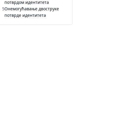
потврдом идентитета
5
Онемогућавање двоструке
потврде идентитета