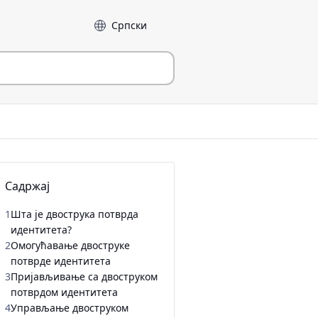
Језик
Садржај
1
Шта је двострука потврда
идентитета?
2
Омогућавање двоструке
потврде идентитета
3
Пријављивање са двоструком
потврдом идентитета
4
Управљање двоструком