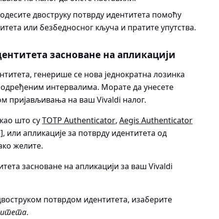
подесите двоструку потврду идентитета помоћу
итета или безбедносног кључа и пратите упутства.
ентитета засноване на апликацији
нтитета, генерише се нова једнократна лозинка
у одређеним интервалима. Морате да унесете
ом пријављивања на ваш Vivaldi налог.
као што су
TOTP Authenticator
,
Aegis Authenticator
]
, или апликације за потврду идентитета од
ако желите.
ета засноване на апликацији за ваш Vivaldi
двоструком потврдом идентитета, изаберите
нтитета
.