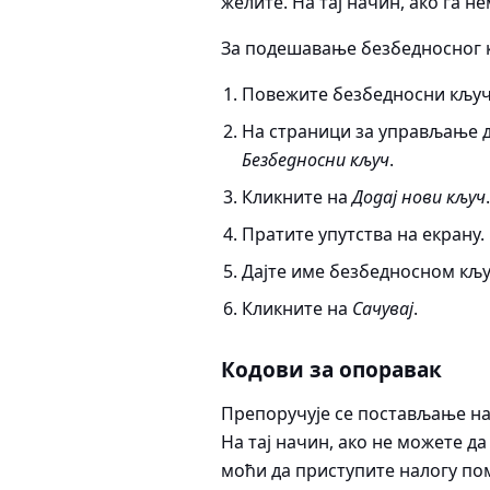
желите. На тај начин, ако га 
За подешавање безбедносног 
Повежите безбедносни кључ
На страници за управљање 
Безбедносни кључ
.
Кликните на
Додај нови кључ
Пратите упутства на екрану.
Дајте име безбедносном кљу
Кликните на
Сачувај
.
Кодови за опоравак
Препоручује се постављање на
На тај начин, ако не можете д
моћи да приступите налогу пом