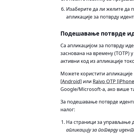
Изаберите да ли желите да 
апликације за потврду идент
Подешавање потврде ид
Са апликацијом за потврду иде
заснована на времену (TOTP) 
активни код из апликације ток
Можете користити апликације 
[Android]
или
Raivo OTP [iPhone
Google/Microsoft-а, ако више т
За подешавање потврде идентит
налог:
На страници за управљање 
апликацију за потврду иде