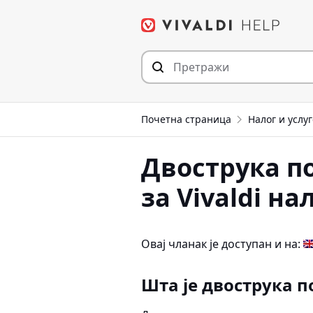
Пређи
на
садржај
Почетна страница
Налог и услуг
Двострука п
за Vivaldi на
Овај чланак је доступан и на:
Шта је двострука 