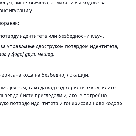
 кључ, више кључева, апликацију и кодове за
конфигурацију.
поравак:
 потврду идентитета или безбедносни кључ.
у за управљање двоструком потврдом идентитета,
вак
у
Додај други метод
.
нерисана кода на безбедној локацији.
мо једном, тако да кад год користите код, идите
i.net да бисте прегледали и, ако је потребно,
руке потврде идентитета и генерисали нове кодове