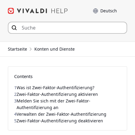
Zum
Sprache
Inhalt
springen
Startseite
Konten und Dienste
Contents
1
Was ist Zwei-Faktor-Authentifizierung?
2
Zwei-Faktor-Authentifizierung aktivieren
3
Melden Sie sich mit der Zwei-Faktor-
Authentifizierung an
4
Verwalten der Zwei-Faktor-Authentifizierung
5
Zwei-Faktor-Authentifizierung deaktivieren