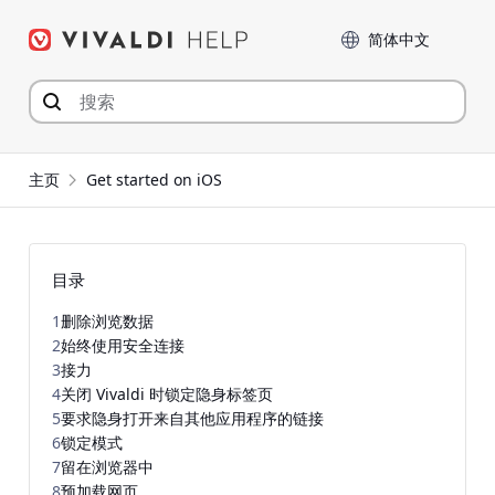
Skip
Language
to
content
主页
Get started on iOS
目录
1
删除浏览数据
2
始终使用安全连接
3
接力
4
关闭 Vivaldi 时锁定隐身标签页
5
要求隐身打开来自其他应用程序的链接
6
锁定模式
7
留在浏览器中
8
预加载网页