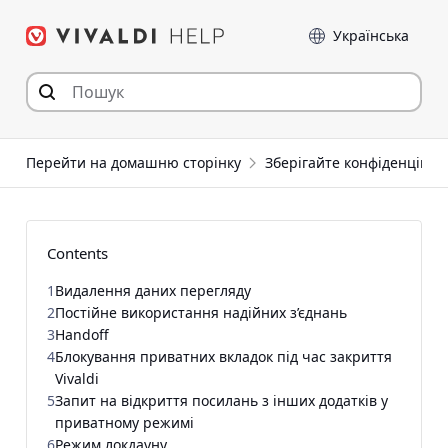
Перейти
Мова
до
статті
Перейти на домашню сторінку
Зберігайте конфіденційні
Contents
1
Видалення даних перегляду
2
Постійне використання надійних з’єднань
3
Handoff
4
Блокування приватних вкладок під час закриття
Vivaldi
5
Запит на відкриття посилань з інших додатків у
приватному режимі
6
Режим локдауну