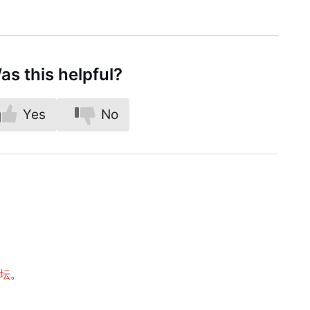
as this helpful?
Yes
No
论坛
。