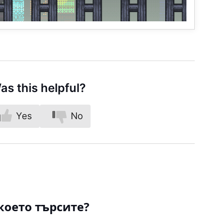
as this helpful?
Yes
No
което търсите?