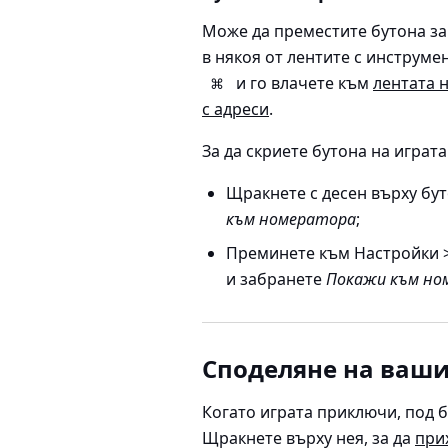
Може да преместите бутона за
в някоя от лентите с инструме
и го влачете към
лентата 
⌘
с адреси
.
За да скриете бутона на играт
Щракнете с десен върху бу
към номератора
;
Преминете към
Настройки >
и забранете
Покажи към но
Споделяне на ваши
Когато играта приключи, под б
Щракнете върху нея, за да
при