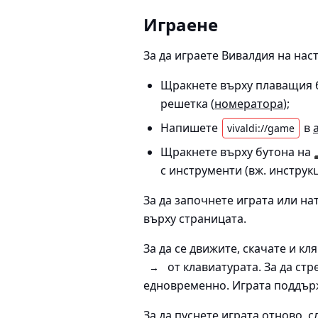
Играене
За да играете Вивалдия на на
Щракнете върху плаващия б
решетка (
номератора
);
Напишете
в
vivaldi://game
Щракнете върху бутона на
с инструменти (вж. инструкц
За да започнете играта или н
върху страницата.
За да се движите, скачате и кл
от клавиатурата. За да стр
→
едновременно. Играта поддърж
За да пуснете играта отново, 