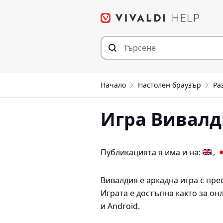
Прескочи
към съдържанието
Начало
Настолен браузър
Ра
Игра Вивалд
Публикацията я има и на:
Вивалдия е аркадна игра с пре
Играта е достъпна както за он
и Android.