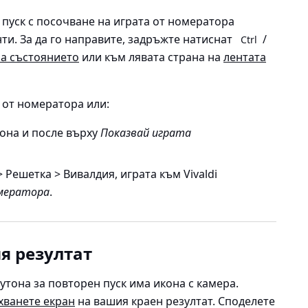
 пуск с посочване на играта от номератора
нти. За да го направите, задръжте натиснат
/
Ctrl
на състоянието
или към лявата страна на
лентата
а от номератора или:
тона и после върху
Показвай играта
 Решетка > Вивалдия, играта към Vivaldi
мератора
.
я резултат
утона за повторен пуск има икона с камера.
хванете екран
на вашия краен резултат. Споделете