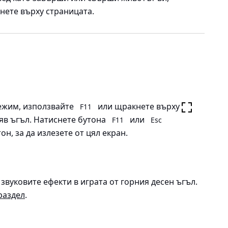
нете върху страницата.
режим, използвайте
или щракнете върху
F11
ляв ъгъл. Натиснете бутона
или
F11
Esc
н, за да излезете от цял екран.
звуковите ефекти в играта от горния десен ъгъл.
раздел
.