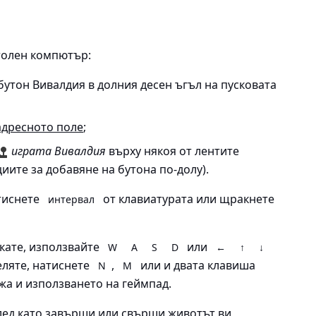
столен компютър:
утон Вивалдия в долния десен ъгъл на пусковата
адресното поле
;
играта Вивалдия
върху някоя от лентите
иите за добавяне на бутона по-долу).
атиснете
от клавиатурата или щракнете
интервал
якате, използвайте
или
W
A
S
D
←
↑
↓
еляте, натиснете
,
или и двата клавиша
N
M
а и използването на геймпад.
след като завърши или свърши животът ви,