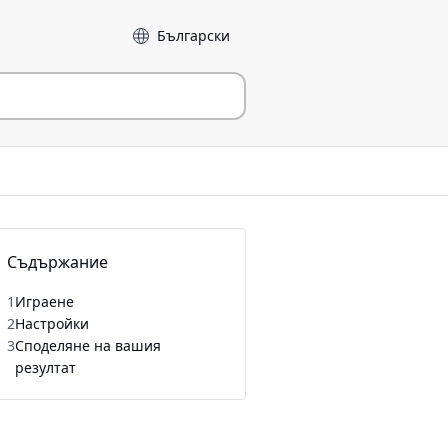
Език
Съдържание
1
Играене
2
Настройки
3
Споделяне на вашия
резултат