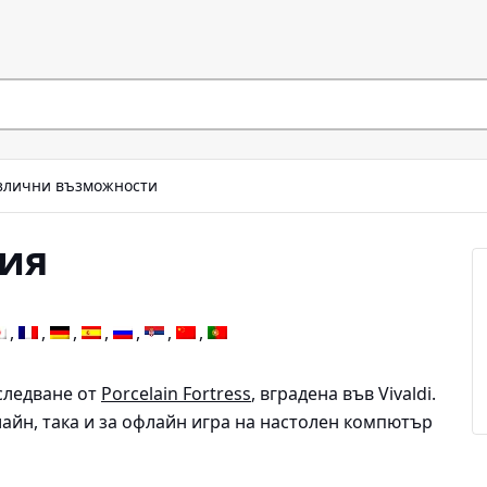
злични възможности
ия
следване от
Porcelain Fortress
, вградена във Vivaldi.
лайн, така и за офлайн игра на настолен компютър