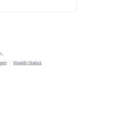
n.
gen
|
Vivaldi-Status