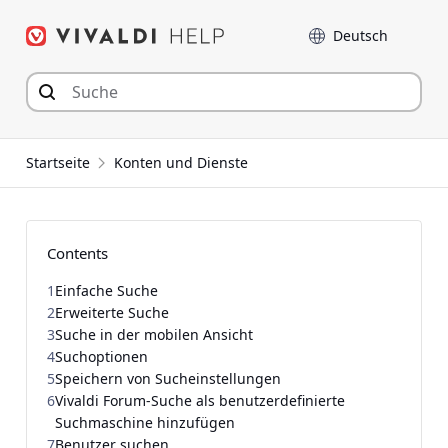
Zum
Sprache
Inhalt
springen
Startseite
Konten und Dienste
Contents
1
Einfache Suche
2
Erweiterte Suche
3
Suche in der mobilen Ansicht
4
Suchoptionen
5
Speichern von Sucheinstellungen
6
Vivaldi Forum-Suche als benutzerdefinierte
Suchmaschine hinzufügen
7
Benutzer suchen