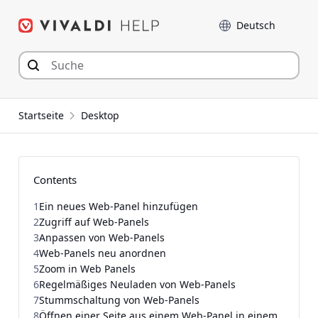
Zum
Sprache
Inhalt
springen
Startseite
Desktop
Contents
1
Ein neues Web-Panel hinzufügen
2
Zugriff auf Web-Panels
3
Anpassen von Web-Panels
4
Web-Panels neu anordnen
5
Zoom in Web Panels
6
Regelmäßiges Neuladen von Web-Panels
7
Stummschaltung von Web-Panels
8
Öffnen einer Seite aus einem Web-Panel in einem